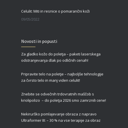
Celulit: Miti in resnice o pomarančni koži
09/05/2022
Zgornja blefaroplastika – za svež, mladosten in spočit videz vaših oči
Novosti in popusti
27/02/2022
Za gladko kožo do poletja – paketi laserskega
Čas je za piling!
odstranjevanja dlak po odličnih cenah!
09/01/2022
Pripravite telo na poletje – najboljše tehnologije
za čvrsto telo in manj viden celulit!
Znebite se odvečnih trdovratnih maščob s
kriolipolizo – do poletja 2026 smo zamrznili cene!
Nekirurško pomlajevanje obraza z napravo
Ultraformer III: – 30 % na vse terapije za obraz