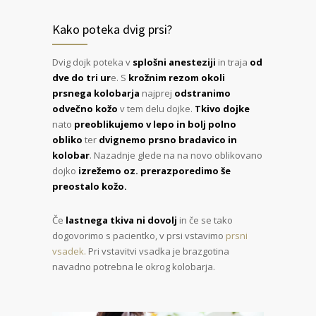
Kako poteka dvig prsi?
Dvig dojk poteka v
splošni anesteziji
in traja
od
dve do tri ur
e. S
krožnim rezom okoli
prsnega kolobarja
najprej
odstranimo
odvečno kožo
v tem delu dojke.
Tkivo dojke
nato
preoblikujemo v lepo in bolj polno
obliko
ter
dvignemo prsno bradavico in
kolobar
. Nazadnje glede na na novo oblikovano
dojko
izrežemo oz. prerazporedimo še
preostalo kožo.
Če
lastnega tkiva ni dovolj
in če se tako
dogovorimo s pacientko, v prsi vstavimo
prsni
vsadek.
Pri vstavitvi vsadka je brazgotina
navadno potrebna le okrog kolobarja.