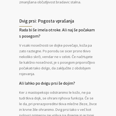
zmanjšana občutljivost bradavic stalna.
Dvig prsi: Pogosta vprašanja
Rada bi še imela otroke. Ali naj še počakam
s posegom?
V vsaki nosečnosti se dojke povečajo, koža pa
zato raztegne. Po porodu se sicer prsno tkivo
nekoliko skrči, vendar ne v celoti. Če načrtujete
še kakšno nosečnost, je s posegom priporočljivo
počakati tako dolgo, da zaključite z obdobjem
rojevanja.
Ali lahko po dvigu prsi še dojim?
Ker z mastopeksijo odstranimo le kožo, ne pa
tudi tkiva dojk, se ohrani njihova funkcija. Če se
le da, pri prerazporeditvi tkiva mlečne žleze, živce
in krvne žile ohranimo. Dvig prsi tako v več kot
polovici primerov ne vpliva na dojenje in je torej