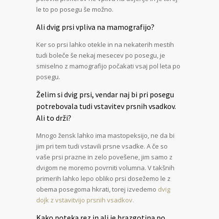
le to po posegu še možno.
Ali dvig prsi vpliva na mamografijo?
Ker so prsi lahko otekle in na nekaterih mestih
tudi boleče še nekaj mesecev po posegu, je
smiselno z mamografijo počakati vsaj pol leta po
posegu.
Želim si dvig prsi, vendar naj bi pri posegu
potrebovala tudi vstavitev prsnih vsadkov.
Ali to drži?
Mnogo žensk lahko ima mastopeksijo, ne da bi
jim pri tem tudi vstavili prsne vsadke. A če so
vaše prsi prazne in zelo povešene, jim samo z
dvigom ne moremo povrniti volumna. V takšnih
primerih lahko lepo obliko prsi dosežemo le z
obema posegoma hkrati, torej izvedemo
dvig
dojk z vstavitvijo prsnih vsadkov.
Kako poteka rez in ali je brazgotina po