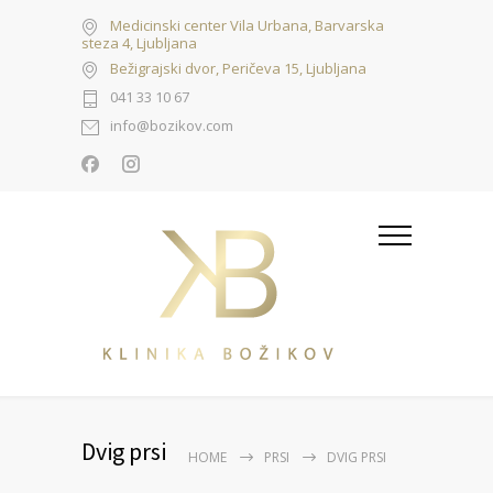
Medicinski center Vila Urbana, Barvarska
steza 4, Ljubljana
Bežigrajski dvor, Peričeva 15, Ljubljana
041 33 10 67
info@bozikov.com
Dvig prsi
HOME
PRSI
DVIG PRSI