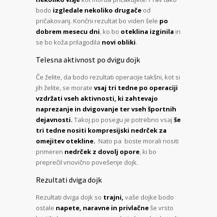
bodo
izgledale nekoliko drugače
od
pričakovanj. Končni rezultat bo viden šele
po
dobrem mesecu dni
, ko bo
oteklina izginila
in
se bo koža prilagodila
novi obliki
.
Telesna aktivnost po dvigu dojk
Če želite, da bodo rezultati operacije takšni, kot si
jih želite, se morate
vsaj tri tedne po operaciji
vzdržati vseh aktivnosti, ki zahtevajo
naprezanje in dvigovanje ter vseh športnih
dejavnosti.
Takoj po posegu je potrebno vsaj
še
tri tedne nositi kompresijski nedrček za
omejitev otekline.
Nato pa boste morali nositi
primeren
nedrček z dovolj opore
, ki bo
preprečil vnovično povešenje dojk.
Rezultati dviga dojk
Rezultati dviga dojk so
trajni,
vaše dojke bodo
ostale
napete, naravne in privlačne
še vrsto