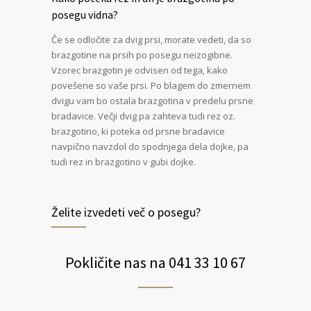
posegu vidna?
Če se odločite za dvig prsi, morate vedeti, da so
brazgotine na prsih po posegu neizogibne.
Vzorec brazgotin je odvisen od tega, kako
povešene so vaše prsi. Po blagem do zmernem
dvigu vam bo ostala brazgotina v predelu prsne
bradavice. Večji dvig pa zahteva tudi rez oz.
brazgotino, ki poteka od prsne bradavice
navpično navzdol do spodnjega dela dojke, pa
tudi rez in brazgotino v gubi dojke.
Želite izvedeti več o posegu?
Pokličite nas na 041 33 10 67