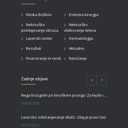
Klinika Božikov
Estetska kirurgija
Nekirurško
Nekirurško
pomlajevanje obraza
oblikovanje telesa
Laserski center
Dermatologija
Rezultati
Aktualno
Financiranje in cenik
Naročanje
Zadnje objave
Nega brazgotin po kirurškem posegu: Za lepše in hitrejše celjenje
03/04/2025
Lasersko odstranjevanje dlačic: Zdaj je pravi čas!
21/10/2022