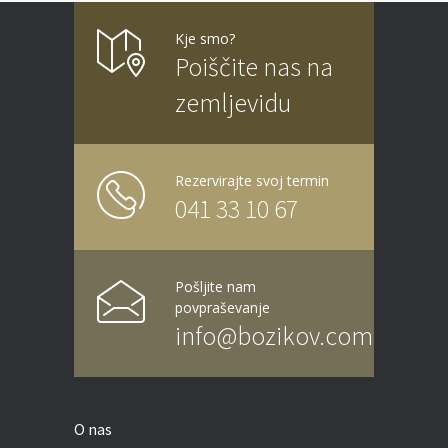
Kje smo?
Poiščite nas na
zemljevidu
Rezervirajte svoj termin
041 33 10 67
Pošljite nam
povpraševanje
info@bozikov.com
O nas