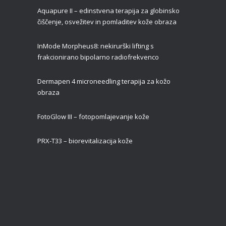
Aquapure II –
edinstvena terapija za globinsko
čiščenje, osvežitev in pomladitev kože obraza
InMode Morpheus8: nekirurški lifting s
frakcionirano bipolarno radiofrekvenco
Dermapen 4 microneedling terapija za kožo
obraza
FotoGlow III – fotopomlajevanje kože
PRX-T33 – biorevitalizacija kože