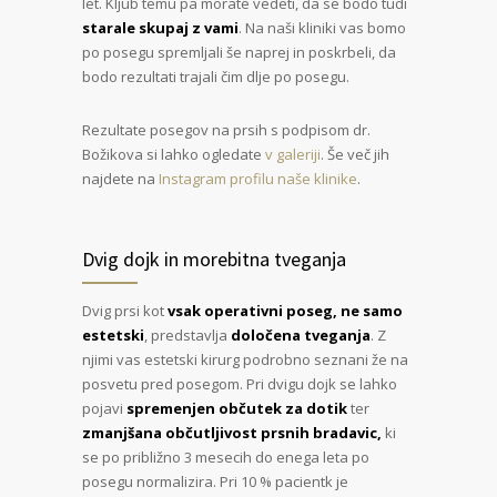
let. Kljub temu pa morate vedeti, da se bodo tudi
starale skupaj z vami
. Na naši kliniki vas bomo
po posegu spremljali še naprej in poskrbeli, da
bodo rezultati trajali čim dlje po posegu.
Rezultate posegov na prsih s podpisom dr.
Božikova si lahko ogledate
v galeriji
. Še več jih
najdete na
Instagram profilu naše klinike
.
Dvig dojk in morebitna tveganja
Dvig prsi kot
vsak operativni poseg, ne samo
estetski
, predstavlja
določena tveganja
. Z
njimi vas estetski kirurg podrobno seznani že na
posvetu pred posegom. Pri dvigu dojk se lahko
pojavi
spremenjen občutek za dotik
ter
zmanjšana občutljivost prsnih bradavic,
ki
se po približno 3 mesecih do enega leta po
posegu normalizira. Pri 10 % pacientk je