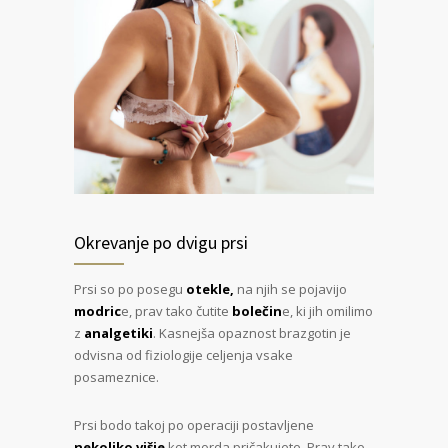
Okrevanje po dvigu prsi
Prsi so po posegu
otekle,
na njih se pojavijo
modric
e, prav tako čutite
bolečin
e, ki jih omilimo
z
analgetiki
. Kasnejša opaznost brazgotin je
odvisna od fiziologije celjenja vsake
posameznice.
Prsi bodo takoj po operaciji postavljene
nekoliko višje
kot morda pričakujete. Prav tako