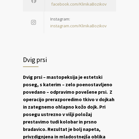
facebook.com/KlinikaBozikov
Instagram:
instagram.com/KlinikaBozikov
Dvig prsi
Dvig prsi – mastopeksija je estetski
poseg, s katerim – zelo poenostavljeno
povedano – odpravimo povešene prsi. Z
operacijo prerazporedimo tkivo v dojkah
in zategnemo ohlapno kožo dojk. Pri
posegu ustrezno v višji položaj
prestavimo tudi kolobar in prsno
bradavico. Rezultat je bolj napeta,
privzdignjena in mladostnejša oblika