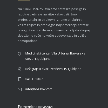
Na Kliniki Božikov izvajamo estetske posege in
lepotne tretmaje najvišje kakovosti. Smo
profesionalni in strokovni, znamo prisluhniti
vašim željam in predlagati najprimernejši estetski
poseg. Z vami si delimo pomemben cilj: da skupaj
dosežemo vaše največje zadovoljstvo in boljšo
samopodobo.
Medicinski center Vila Urbana, Barvarska
steza 4, Ljubljana
Bežigrajski dvor, Peričeva 15, Ljubljana
041 33 10 67
info@bozikov.com
Pomembne povezave