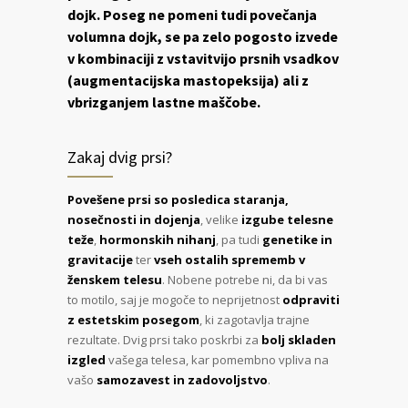
dojk. Poseg ne pomeni tudi povečanja
volumna dojk, se pa zelo pogosto izvede
v kombinaciji z vstavitvijo prsnih vsadkov
(augmentacijska mastopeksija) ali z
vbrizganjem lastne maščobe.
Zakaj dvig prsi?
Povešene prsi so posledica staranja,
nosečnosti in dojenja
, velike
izgube telesne
teže
,
hormonskih nihanj
, pa tudi
genetike in
gravitacije
ter
vseh ostalih sprememb v
ženskem telesu
. Nobene potrebe ni, da bi vas
to motilo, saj je mogoče to neprijetnost
odpraviti
z estetskim posegom
, ki zagotavlja trajne
rezultate. Dvig prsi tako poskrbi za
bolj skladen
izgled
vašega telesa, kar pomembno vpliva na
vašo
samozavest in zadovoljstvo
.