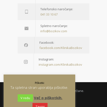
Telefonsko naročanje:
041 33 10 67
Spletno naročanje:
info@bozikov.com
Facebook:
facebook.com/KlinikaBozikov
Instagram:
instagram.com/KlinikaBozikov
Piškotki
Ta spletna stran uporablja piškotke.
© 2026 Klinika Božikov. Vse pravice pridržane.
Več o piškotkih.
V redu
Zavrni