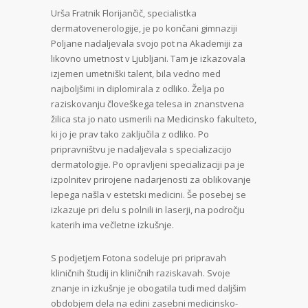
Urša Fratnik Florijančič, specialistka
dermatovenerologije, je po končani gimnaziji
Poljane nadaljevala svojo pot na Akademiji za
likovno umetnost v Ljubljani. Tam je izkazovala
izjemen umetniški talent, bila vedno med
najboljšimi in diplomirala z odliko. Želja po
raziskovanju človeškega telesa in znanstvena
žilica sta jo nato usmerili na Medicinsko fakulteto,
ki jo je prav tako zaključila z odliko. Po
pripravništvu je nadaljevala s specializacijo
dermatologije. Po opravljeni specializaciji pa je
izpolnitev prirojene nadarjenosti za oblikovanje
lepega našla v estetski medicini. Še posebej se
izkazuje pri delu s polnili in laserji, na področju
katerih ima večletne izkušnje.
S podjetjem Fotona sodeluje pri pripravah
kliničnih študij in kliničnih raziskavah. Svoje
znanje in izkušnje je obogatila tudi med daljšim
obdobjem dela na edini zasebni medicinsko-