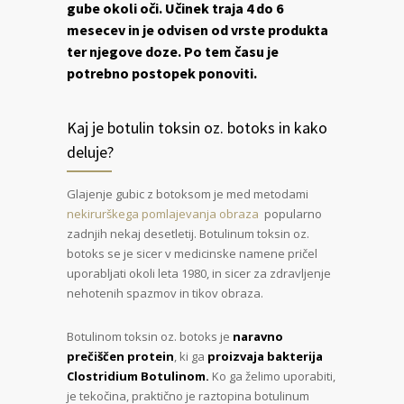
gube okoli oči. Učinek traja 4 do 6
mesecev in je odvisen od vrste produkta
ter njegove doze. Po tem času je
potrebno postopek ponoviti.
Kaj je botulin toksin oz. botoks in kako
deluje?
Glajenje gubic z botoksom je med metodami
nekirurškega pomlajevanja obraza
popularno
zadnjih nekaj desetletij. Botulinum toksin oz.
botoks se je sicer v medicinske namene pričel
uporabljati okoli leta 1980, in sicer za zdravljenje
nehotenih spazmov in tikov obraza.
Botulinom toksin oz. botoks je
naravno
prečiščen protein
, ki ga
proizvaja bakterija
Clostridium Botulinom.
Ko ga želimo uporabiti,
je tekočina, praktično je raztopina botulinum