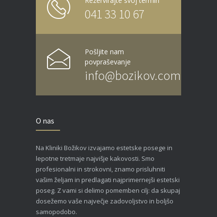
Rezervirajte svoj termin
041 33 10 67
Pošljite nam
povpraševanje
info@bozikov.com
O nas
Na Kliniki Božikov izvajamo estetske posege in
lepotne tretmaje najvišje kakovosti. Smo
profesionalni in strokovni, znamo prisluhniti
vašim željam in predlagati najprimernejši estetski
poseg. Z vami si delimo pomemben cilj: da skupaj
dosežemo vaše največje zadovoljstvo in boljšo
samopodobo.