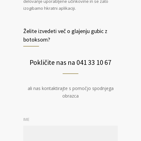
delovanje uporabljene učinkovine in se zato
izogibamo hkratni aplikaciji.
Želite izvedeti več o glajenju gubic z
botoksom?
Pokličite nas na 041 33 10 67
ali nas kontaktirajte s pomočjo spodnjega
obrazca
IME