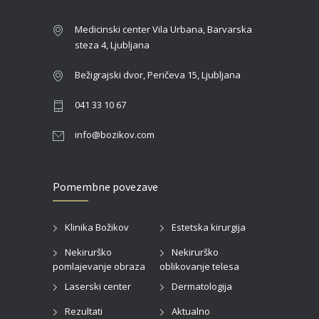
Medicinski center Vila Urbana, Barvarska
steza 4, Ljubljana
Bežigrajski dvor, Peričeva 15, Ljubljana
041 33 10 67
info@bozikov.com
Pomembne povezave
Klinika Božikov
Estetska kirurgija
Nekirurško
Nekirurško
pomlajevanje obraza
oblikovanje telesa
Laserski center
Dermatologija
Rezultati
Aktualno