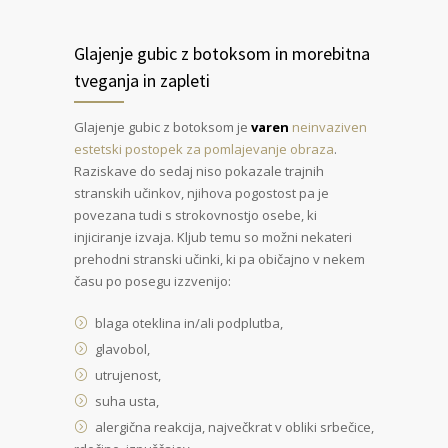
Glajenje gubic z botoksom in morebitna
tveganja in zapleti
Glajenje gubic z botoksom je
varen
neinvaziven
estetski postopek za pomlajevanje obraza
.
Raziskave do sedaj niso pokazale trajnih
stranskih učinkov, njihova pogostost pa je
povezana tudi s strokovnostjo osebe, ki
injiciranje izvaja. Kljub temu so možni nekateri
prehodni stranski učinki, ki pa običajno v nekem
času po posegu izzvenijo:
blaga oteklina in/ali podplutba,
glavobol,
utrujenost,
suha usta,
alergična reakcija, največkrat v obliki srbečice,