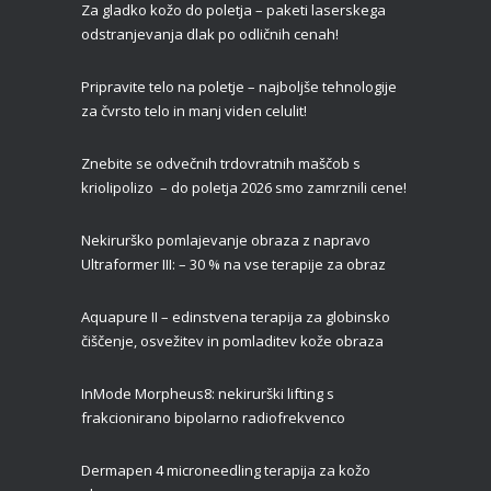
Za gladko kožo do poletja – paketi laserskega
Čas je za piling!
odstranjevanja dlak po odličnih cenah!
09/01/2022
Pripravite telo na poletje – najboljše tehnologije
za čvrsto telo in manj viden celulit!
Znebite se odvečnih trdovratnih maščob s
kriolipolizo – do poletja 2026 smo zamrznili cene!
Nekirurško pomlajevanje obraza z napravo
Ultraformer III: – 30 % na vse terapije za obraz
Aquapure II –
edinstvena terapija za globinsko
čiščenje, osvežitev in pomladitev kože obraza
InMode Morpheus8: nekirurški lifting s
frakcionirano bipolarno radiofrekvenco
Dermapen 4 microneedling terapija za kožo