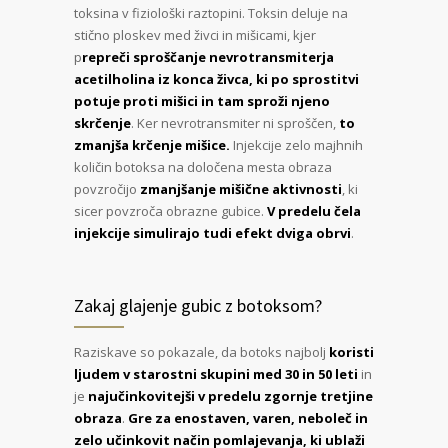
toksina v fiziološki raztopini. Toksin deluje na
stično ploskev med živci in mišicami, kjer
p
repreči sproščanje nevrotransmiterja
acetilholina iz konca živca, ki po sprostitvi
potuje proti mišici in tam sproži njeno
skrčenje
. Ker nevrotransmiter ni sproščen,
to
zmanjša krčenje mišice.
Injekcije zelo majhnih
količin botoksa na določena mesta obraza
povzročijo
zmanjšanje mišične aktivnosti
, ki
sicer povzroča obrazne gubice.
V predelu čela
injekcije simulirajo tudi efekt dviga obrvi
.
Zakaj glajenje gubic z botoksom?
Raziskave so pokazale, da botoks najbolj
koristi
ljudem v starostni skupini med 30 in 50 leti
in
je
najučinkovitejši v predelu zgornje tretjine
obraza
.
Gre za enostaven, varen, neboleč in
zelo učinkovit način pomlajevanja, ki ublaži