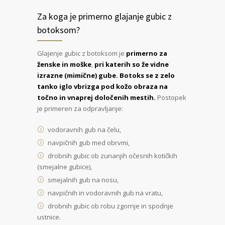
Za koga je primerno glajanje gubic z
botoksom?
Glajenje gubic z botoksom je
primerno za
ženske in moške
,
pri katerih so že vidne
izrazne (mimične) gube. Botoks se z zelo
tanko iglo vbrizga pod kožo obraza na
točno in vnaprej določenih mestih.
Postopek
je primeren za odpravljanje:
vodoravnih gub na čelu,
navpičnih gub med obrvmi,
drobnih gubic ob zunanjih očesnih kotičkih
(smejalne gubice),
smejalnih gub na nosu,
navpičnih in vodoravnih gub na vratu,
drobnih gubic ob robu zgornje in spodnje
ustnice.