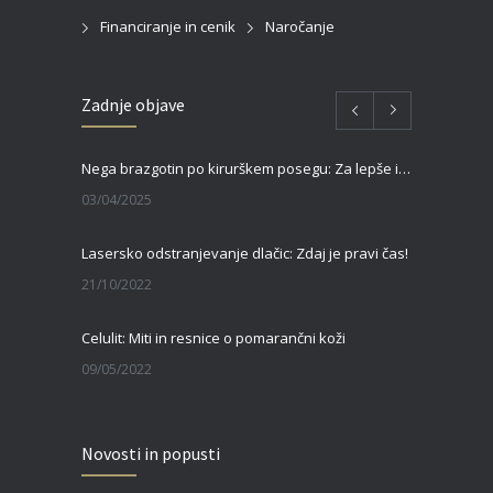
Financiranje in cenik
Naročanje
Zadnje objave
Nega brazgotin po kirurškem posegu: Za lepše in hitrejše celjenje
03/04/2025
Lasersko odstranjevanje dlačic: Zdaj je pravi čas!
21/10/2022
Celulit: Miti in resnice o pomarančni koži
09/05/2022
Zgornja blefaroplastika – za svež, mladosten in spočit videz vaših oči
Novosti in popusti
27/02/2022