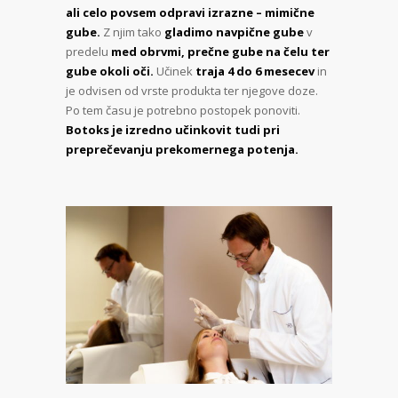
ali celo povsem odpravi izrazne – mimične
gube.
Z njim tako
gladimo navpične gube
v
predelu
med obrvmi, prečne gube na čelu ter
gube okoli oči.
Učinek
traja 4 do 6 mesecev
in
je odvisen od vrste produkta ter njegove doze.
Po tem času je potrebno postopek ponoviti.
Botoks je izredno učinkovit tudi pri
preprečevanju prekomernega potenja.