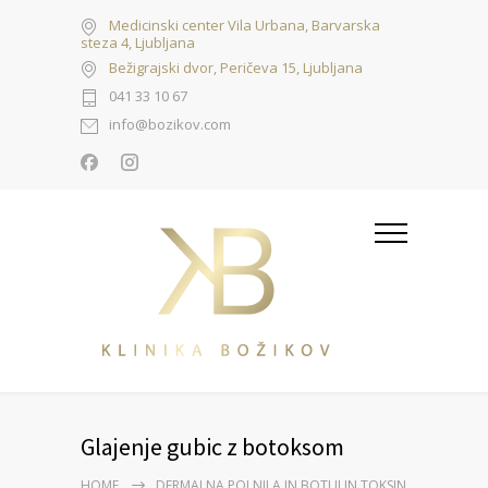
Medicinski center Vila Urbana, Barvarska
steza 4, Ljubljana
Bežigrajski dvor, Peričeva 15, Ljubljana
041 33 10 67
info@bozikov.com
Glajenje gubic z botoksom
HOME
DERMALNA POLNILA IN BOTULIN TOKSIN