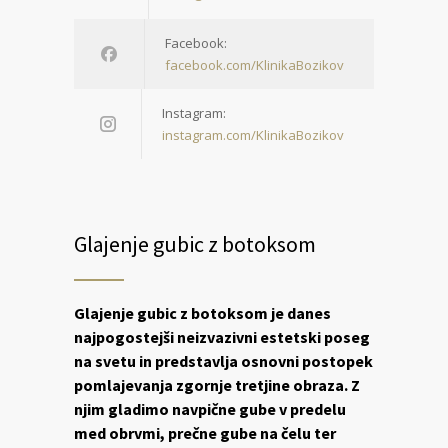
Facebook:
facebook.com/KlinikaBozikov
Instagram:
instagram.com/KlinikaBozikov
Glajenje gubic z botoksom
Glajenje gubic z botoksom je danes
najpogostejši neizvazivni estetski poseg
na svetu in predstavlja osnovni postopek
pomlajevanja zgornje tretjine obraza. Z
njim gladimo navpične gube v predelu
med obrvmi, prečne gube na čelu ter