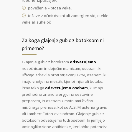
rdečine, izpuščajev,
povešenje – ptoza veke,
težave z očmi: dvojni ali zamegljen vid, otekle
veke ali suhe oči
Za koga glajenje gubic z botoksom ni
primerno?
Glajenje gubic z botoksom
odsvetujemo
nosečnicam in doječim mamicam, osebam, ki
uživajo zdravila proti strjevanju krvi, osebam, ki
imajo vnetje na mestih, kjer bi injicirali botoks.
Prav tako ga
odsvetujemo osebam
, ki imajo
predhodno znano alergijo na sestavine
preparata, in osebam z motnjami živčno-
mišičnega prenosa, kot so ALS, Miastenia gravis
ali Lambert-Eaton-ov sindrom. Glajenje gubic z
botoksom odvetujemo tudi osebam, ki jemljejo
aminoglikozidne antibiotike, ker lahko potencira