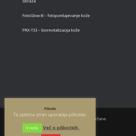
obraza
FotoGlow III – fotopomlajevanje kože
PRX-T33 – biorevitalizacija kože
Piškotki
Ta spletna stran uporablja piškotke.
© 2026 Klinika Božikov. Vse pravice pridržane.
Več o piškotkih.
V redu