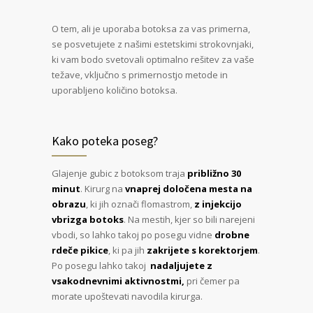
O tem, ali je uporaba botoksa za vas primerna,
se posvetujete z našimi estetskimi strokovnjaki,
ki vam bodo svetovali optimalno rešitev za vaše
težave, vključno s primernostjo metode in
uporabljeno količino botoksa.
Kako poteka poseg?
Glajenje gubic z botoksom traja
približno 30
minut
. Kirurg na
vnaprej določena mesta na
obrazu
, ki jih označi flomastrom,
z injekcijo
vbrizga botoks
. Na mestih, kjer so bili narejeni
vbodi, so lahko takoj po posegu vidne
drobne
rdeče pikice
, ki pa jih
zakrijete s korektorjem
.
Po posegu lahko takoj
nadaljujete z
vsakodnevnimi aktivnostmi,
pri čemer pa
morate upoštevati navodila kirurga.