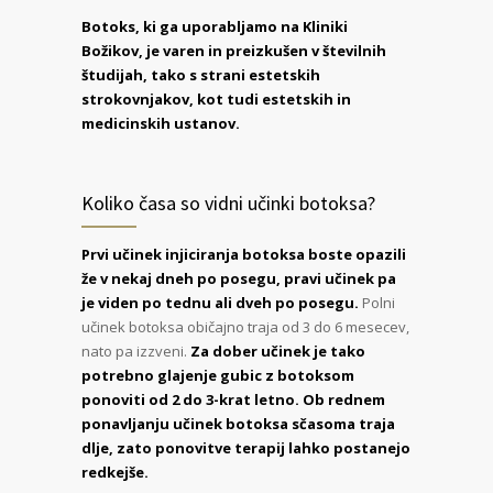
Botoks, ki ga uporabljamo na Kliniki
Božikov, je varen in preizkušen v številnih
študijah, tako s strani estetskih
strokovnjakov, kot tudi estetskih in
medicinskih ustanov.
Koliko časa so vidni učinki botoksa?
Prvi učinek injiciranja botoksa boste opazili
že v nekaj dneh po posegu, pravi učinek pa
je viden po tednu ali dveh po posegu.
Polni
učinek botoksa običajno traja od 3 do 6 mesecev,
nato pa izzveni.
Za dober učinek je tako
potrebno glajenje gubic z botoksom
ponoviti od 2 do 3-krat letno. Ob rednem
ponavljanju učinek botoksa sčasoma traja
dlje, zato ponovitve terapij lahko postanejo
redkejše.