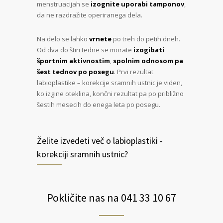
menstruacijah se
izognite uporabi tamponov
,
da ne razdražite operiranega dela.
Na delo se lahko
vrnete
po treh do petih dneh.
Od dva do štiri tedne se morate
izogibati
športnim aktivnostim
,
spolnim odnosom pa
šest tednov po posegu
. Prvi rezultat
labioplastike – korekcije sramnih ustnic je viden,
ko izgine oteklina, končni rezultat pa po približno
šestih mesecih do enega leta po posegu.
Želite izvedeti več o labioplastiki -
korekciji sramnih ustnic?
Pokličite nas na 041 33 10 67