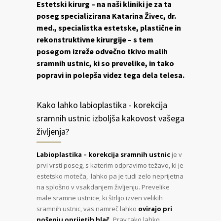
Estetski kirurg – na naši kliniki je za ta
poseg specializirana Katarina Živec, dr.
med., specialistka estetske, plastične in
rekonstruktivne kirurgije – s tem
posegom izreže odvečno tkivo malih
sramnih ustnic, ki so prevelike, in tako
popravi in polepša videz tega dela telesa.
Kako lahko labioplastika - korekcija
sramnih ustnic izboljša kakovost vašega
življenja?
Labioplastika – korekcija sramnih ustnic
je v
prvi vrsti poseg, s katerim odpravimo težavo, ki je
estetsko moteča, lahko pa je tudi zelo neprijetna
na splošno v vsakdanjem življenju. Prevelike
male sramne ustnice, ki štrlijo izven velikih
sramnih ustnic, vas namreč lahko
ovirajo pri
nošenju oprijetih hlač.
Prav tako lahko