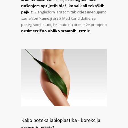
nošenjem oprijetih hlač, kopalk ali tekaških
pajkic
. Z angleškim izrazom tak videz imenujemo
camel toe
(kamelji prst). Med kandidatke za
poseg sodite tudi, če imate na primer že prirojeno
nesimetrično obliko sramnih ustnic
.
Kako poteka labioplastika - korekcija
sramnih ustnic?