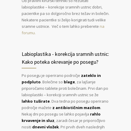
Ob pravilni kirurški tehniki so rezultati
labioplastike – korekcije sramnih ustnic dobri,
pacientke pa so dolgoročno brez težav in bolečin.
Nekatere pacientke si želijo korigirati tudi velike
sramne ustnice. Več o tem lahko preberete
na
forumu.
Labioplastika - korekcija sramnih ustnic:
Kako poteka okrevanje po posegu?
Po posegu je operirano področje
zateklo in
podpluto
. Bolečine so
blage
, za lajšanje
priporočamo tablete proti bolečinam. Prvi dan po
labioplastiki – korekciji sramnih ustnic se že
lahko tuširate
. Dva tedna po posegu operirano
področje mažete
z antibiotičnim mazilom
.
Nekaj dni po posegu se lahko pojavlja
rahlo
krvavenje in sluz
, zaradi česar je priporočljivo
nositi
dnevni vložek
. Pri prvih dveh naslednjih