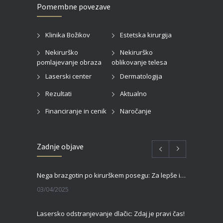
Pomembne povezave
Klinika Božikov
Estetska kirurgija
Nekirurško
Nekirurško
pomlajevanje obraza
oblikovanje telesa
Laserski center
Dermatologija
Rezultati
Aktualno
Financiranje in cenik
Naročanje
Zadnje objave
Nega brazgotin po kirurškem posegu: Za lepše in hitrejše celjenje
03/04/2025
Lasersko odstranjevanje dlačic: Zdaj je pravi čas!