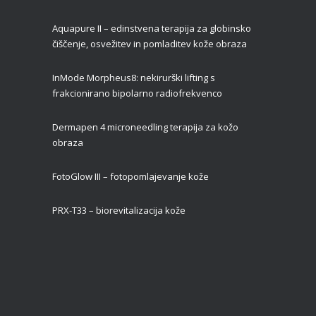
Aquapure II –
edinstvena terapija za globinsko
čiščenje, osvežitev in pomladitev kože obraza
InMode Morpheus8: nekirurški lifting s
frakcionirano bipolarno radiofrekvenco
Dermapen 4 microneedling terapija za kožo
obraza
FotoGlow III – fotopomlajevanje kože
PRX-T33 – biorevitalizacija kože