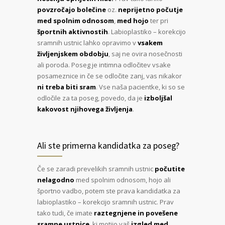
povzročajo bolečine
oz.
neprijetno počutje
med spolnim odnosom
,
med hojo
ter pri
športnih aktivnostih
. Labioplastiko – korekcijo
sramnih ustnic lahko opravimo v
vsakem
življenjskem obdobju
, saj ne ovira nosečnosti
ali poroda. Poseg je intimna odločitev vsake
posameznice in če se odločite zanj, vas nikakor
ni treba biti sram
. Vse naša pacientke, ki so se
odločile za ta poseg, povedo, da je
izboljšal
kakovost njihovega življenja
.
Ali ste primerna kandidatka za poseg?
Če se zaradi prevelikih sramnih ustnic
počutite
nelagodno
med spolnim odnosom, hojo ali
športno vadbo, potem ste prava kandidatka za
labioplastiko – korekcijo sramnih ustnic. Prav
tako tudi, če imate
raztegnjene in povešene
sramne ustnice
, ki motijo vaš
izgled med