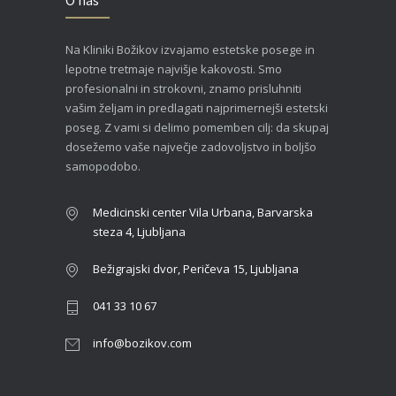
Na Kliniki Božikov izvajamo estetske posege in
lepotne tretmaje najvišje kakovosti. Smo
profesionalni in strokovni, znamo prisluhniti
vašim željam in predlagati najprimernejši estetski
poseg. Z vami si delimo pomemben cilj: da skupaj
dosežemo vaše največje zadovoljstvo in boljšo
samopodobo.
Medicinski center Vila Urbana, Barvarska
steza 4, Ljubljana
Bežigrajski dvor, Peričeva 15, Ljubljana
041 33 10 67
info@bozikov.com