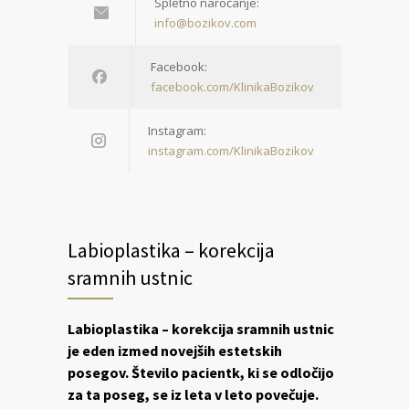
Spletno naročanje:
info@bozikov.com
Facebook:
facebook.com/KlinikaBozikov
Instagram:
instagram.com/KlinikaBozikov
Labioplastika – korekcija
sramnih ustnic
Labioplastika – korekcija sramnih ustnic
je eden izmed novejših estetskih
posegov. Število pacientk, ki se odločijo
za ta poseg, se iz leta v leto povečuje.