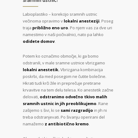
Labioplastiko – korekcijo sramnih ustnic
večinoma opravimo v
lokalni anesteziji
. Poseg
traja
približno eno uro
. Po njem vas za dve uri
namestimo v naši počivalnici, nato pa lahko
odidete domov
.
Potem ko označimo območje, ki ga bomo
odstranili, v male sramne ustnice vbrizgamo
lokalni anestetik.
Vbrizgana kombinacija
poskrbi, da med posegom ne čutite bolečine.
Hkrati tudi krči žile in preprečuje pretirane
krvavitve na tem delu telesa. Ko anestetik začne
delovati,
odstranimo odvečno tkivo malih
sramnih ustnic in jih preoblikujemo
. Rane
zašijemo s šivi, ki se
sami razgradijo
in jih ni
treba odstranjevati. Po šivanju operirani del
namažemo
z antibiotično kremo
.