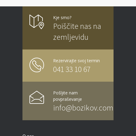
Kje smo?
Poiščite nas na
zemljevidu
Rezervirajte svoj termin
041 33 10 67
Pošljite nam
povpraševanje
info@bozikov.com
O nas