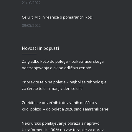
21/10/2022
Celulit: Miti in resnice o pomarančni koži
09/05/2022
Zgornja blefaroplastika – za svež, mladosten in spočit videz vaših oči
Novosti in popusti
27/02/2022
Za gladko kožo do poletja – paketi laserskega
Čas je za piling!
odstranjevanja dlak po odličnih cenah!
09/01/2022
Pripravite telo na poletje – najboljše tehnologije
za čvrsto telo in manj viden celulit!
Znebite se odvečnih trdovratnih maščob s
kriolipolizo – do poletja 2026 smo zamrznili cene!
Nekirurško pomlajevanje obraza z napravo
Ultraformer III: – 30 % na vse terapije za obraz