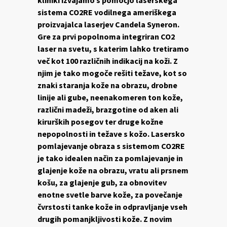
kliniki izvajamo s pomočjo laserskega
sistema CO2RE vodilnega ameriškega
proizvajalca laserjev Candela Syneron.
Gre za prvi popolnoma integriran CO2
laser na svetu, s katerim lahko tretiramo
več kot 100 različnih indikacij na koži. Z
njim je tako mogoče rešiti težave, kot so
znaki staranja kože na obrazu, drobne
linije ali gube, neenakomeren ton kože,
različni madeži, brazgotine od aken ali
kirurških posegov ter druge kožne
nepopolnosti in težave s kožo. Lasersko
pomlajevanje obraza s sistemom CO2RE
je tako idealen način za pomlajevanje in
glajenje kože na obrazu, vratu ali prsnem
košu, za glajenje gub, za obnovitev
enotne svetle barve kože, za povečanje
čvrstosti tanke kože in odpravljanje vseh
drugih pomanjkljivosti kože. Z novim