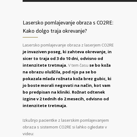
Lasersko pomlajevanje obraza s CO2RE:
Kako dolgo traja okrevanje?
Lasersko pomlajevanje obraza z laserjem CO2RE
je invaziven poseg, ki zahteva okrevanje, in
sicer to traja od 3 do 10 dni, odvisno od
intenzitete tretmaja.
V tem času
se bo koža
na obrazu oluščila, pod njo pa se bo
pokazala mlada rožnata koža brez gubic, ki
jo boste morali negovati na način, kot vam
bo predpisan na kliniki. Rožnat odtenek
izgine v 2 tednih do 2 mesecih, odvisno od
intenzitete tretmaja.
Izkušnjo pacientke z laserskim pomlajevanjem
obraza s sistemom CO2RE si lahko ogledate v
videu: