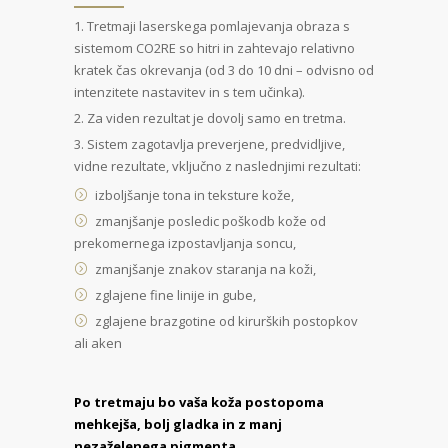
Tretmaji laserskega pomlajevanja obraza s
sistemom CO2RE so hitri in zahtevajo relativno
kratek čas okrevanja (od 3 do 10 dni – odvisno od
intenzitete nastavitev in s tem učinka).
Za viden rezultat je dovolj samo en tretma.
Sistem zagotavlja preverjene, predvidljive,
vidne rezultate, vključno z naslednjimi rezultati:
izboljšanje tona in teksture kože,
zmanjšanje posledic poškodb kože od
prekomernega izpostavljanja soncu,
zmanjšanje znakov staranja na koži,
zglajene fine linije in gube,
zglajene brazgotine od kirurških postopkov
ali aken
Po tretmaju bo vaša koža postopoma
mehkejša, bolj gladka in z manj
nezaželenega pigmenta.