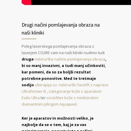
Drugi načini pomlajevanja obraza na
naši kliniki
Poleg laserskega pomlajevanja obraza z
laserjem CO2RE vam na naši kliniki nudimo tudi
druge
nekirurške načine pomlajevanja obraza
,
ki so manj invazivni, a tudi manj učinkoviti,
kar pomeni, da so za boljši rezultat
potrebne ponovitve. Med te tretmaje
sodijo
ulterapija oz. nekirurški facelift z napravo
Ultraformer III
,
zategovanje kože z aparatom
Exilis Ultra
ter
osvežitev kože z medicinskim
diamantnim pilingom Aquapeel
.
Ker je aparatov in možnosti veliko, je
najbolje da se o tem, kaj je za vas
najprimerneje, posvetujete z našimi