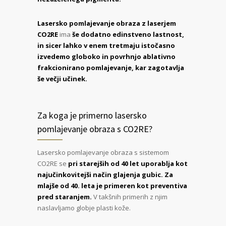
Lasersko pomlajevanje obraza z laserjem
CO2RE
ima
še dodatno edinstveno lastnost,
in sicer lahko v enem tretmaju istočasno
izvedemo globoko in povrhnjo ablativno
frakcionirano pomlajevanje, kar zagotavlja
še večji učinek.
Za koga je primerno lasersko
pomlajevanje obraza s CO2RE?
Lasersko pomlajevanje obraza s sistemom
CO2RE se
pri starejših od 40 let uporablja kot
najučinkovitejši način glajenja gubic.
Za
mlajše od 40. leta je primeren kot preventiva
pred staranjem.
V takšnih primerih z njim
naslavljamo globje plasti kože.