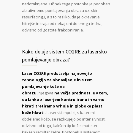
nedotaknjene. Učinek tega postopka je podoben
ablativnemu pomlajevanju obraza oz. skin
resurfacingu, a s to razliko, da je okrevanje
hitrejše in traja od nekaj dni do enega tedna,
odvisno od gostote frakcioniranja.
Kako deluje sistem CO2RE za lasersko
pomlajevanje obraza?
Laser CO2RE predstavlja najnovejšo
tehnologijo za obnavljanje in s tem
pomlajevanje kože na
obrazu.
Njegova
največja prednost je v tem,
da lahko z laserjem kontrolirano in varno
hkrati tretiramo vrhnje in globoke plasti
kože hkrati.
Laserski impulzi, s katerimi
obdelamo kožo, se razlikujejo po intenzivnosti,
odvisno od tega, kakšen tip kože imate ter
kakšen rezultat želite. Postopek s sistemom