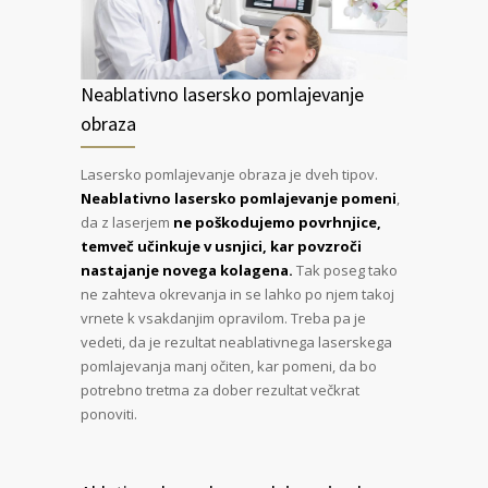
Neablativno lasersko pomlajevanje
obraza
Lasersko pomlajevanje obraza je dveh tipov.
Neablativno lasersko pomlajevanje pomeni
,
da z laserjem
ne poškodujemo povrhnjice,
temveč učinkuje v usnjici, kar povzroči
nastajanje novega kolagena.
Tak poseg tako
ne zahteva okrevanja in se lahko po njem takoj
vrnete k vsakdanjim opravilom. Treba pa je
vedeti, da je rezultat neablativnega laserskega
pomlajevanja manj očiten, kar pomeni, da bo
potrebno tretma za dober rezultat večkrat
ponoviti.