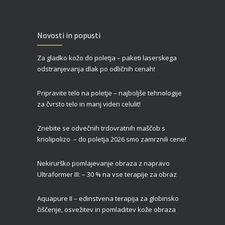
Zgornja blefaroplastika – za svež, mladosten in spočit videz vaših oči
Novosti in popusti
27/02/2022
Za gladko kožo do poletja – paketi laserskega
Čas je za piling!
odstranjevanja dlak po odličnih cenah!
09/01/2022
Pripravite telo na poletje – najboljše tehnologije
za čvrsto telo in manj viden celulit!
Znebite se odvečnih trdovratnih maščob s
kriolipolizo – do poletja 2026 smo zamrznili cene!
Nekirurško pomlajevanje obraza z napravo
Ultraformer III: – 30 % na vse terapije za obraz
Aquapure II –
edinstvena terapija za globinsko
čiščenje, osvežitev in pomladitev kože obraza