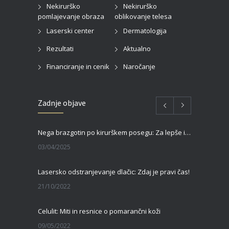
Nekirurško
Nekirurško
pomlajevanje obraza
oblikovanje telesa
Laserski center
Dermatologija
Rezultati
Aktualno
Financiranje in cenik
Naročanje
Zadnje objave
Nega brazgotin po kirurškem posegu: Za lepše in hitrejše celjenje
03/04/2025
Lasersko odstranjevanje dlačic: Zdaj je pravi čas!
21/10/2022
Celulit: Miti in resnice o pomarančni koži
09/05/2022