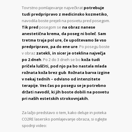
Tovrstno pomlajevanje največkrat
potrebuje
tudi predpripravo z medicinsko kozmetiko,
navodila boste prejeli na posvetu pred posegom.
Tik pred
posegom se
na obraz nanese
anestetična krema, da poseg ni boleč
.
Sam
tretma traja pol ure, če upoštevamo še vso
predpripravo, pa do ene ure
. Po posegu boste
v obraz
zatekli, in sicer je oteklina največja
po 2 dneh
. Po 2 do 3 dneh se bo
koža tudi
pričela luščiti, pod njo pa bo nastala mlada
rožnata koža brez gub
.
Rožnata barva izgine
v nekaj tednih – odvisno od intenzitete
terapije.
Ves čas po posegu se je potrebno
držati navodil, ki jih boste dobili na posvetu
pri naših estetskih strokovnjakih.
Za lažjo predstavo o tem, kako deluje in poteka
CO2RE lasersko pomlajevanje obraza, si oglejte
spodnji video: