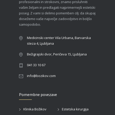
profesionalni in strokovni, znamo prisluhniti
vašim željam in predlagati najprimernejši estetski
poseg. Z vami si delimo pomemben cilj: da skupaj
dosežemo vaše največje zadovoljstvo in boljšo
samopodobo.
Medicinski center Vila Urbana, Barvarska
steza 4, Ljubljana
Bežigrajski dvor, Peričeva 15, Ljubljana
041 33 10 67
info@bozikov.com
Pomembne povezave
Klinika Božikov
Estetska kirurgija