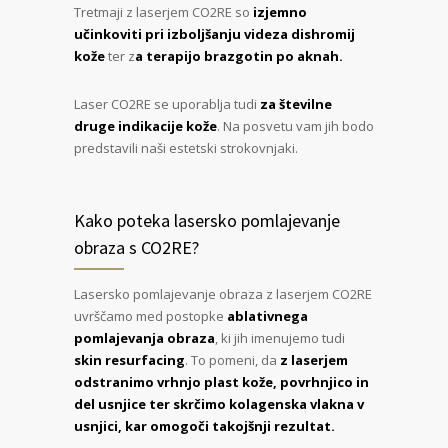
Tretmaji z laserjem CO2RE so
izjemno
učinkoviti pri izboljšanju videza dishromij
kože
ter z
a terapijo brazgotin po aknah.
Laser CO2RE se uporablja tudi
za številne
druge indikacije kože
. Na posvetu vam jih bodo
predstavili naši estetski strokovnjaki.
Kako poteka lasersko pomlajevanje
obraza s CO2RE?
Lasersko pomlajevanje obraza z laserjem CO2RE
uvrščamo med postopke
ablativnega
pomlajevanja obraza
, ki jih imenujemo tudi
skin resurfacing
. To pomeni, da
z laserjem
odstranimo vrhnjo plast kože, povrhnjico in
del usnjice ter skrčimo kolagenska vlakna v
usnjici, kar omogoči takojšnji rezultat.