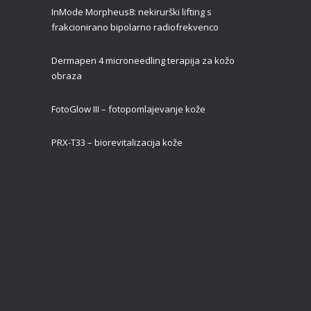
InMode Morpheus8: nekirurški lifting s
frakcionirano bipolarno radiofrekvenco
Dermapen 4 microneedling terapija za kožo
obraza
FotoGlow III – fotopomlajevanje kože
PRX-T33 – biorevitalizacija kože