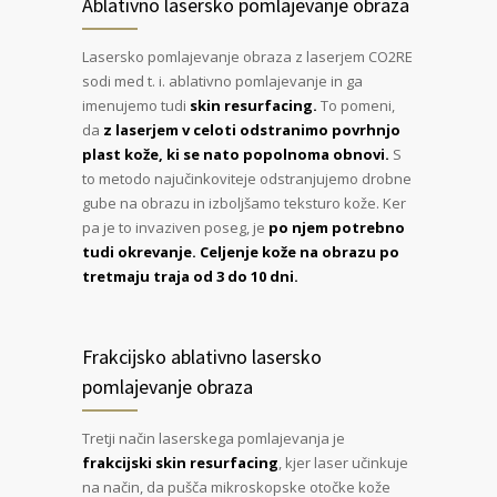
Ablativno lasersko pomlajevanje obraza
Lasersko pomlajevanje obraza z laserjem CO2RE
sodi med t. i. ablativno pomlajevanje in ga
imenujemo tudi
skin resurfacing.
To pomeni,
da
z laserjem v celoti odstranimo povrhnjo
plast kože, ki se nato popolnoma obnovi.
S
to metodo najučinkoviteje odstranjujemo drobne
gube na obrazu in izboljšamo teksturo kože. Ker
pa je to invaziven poseg, je
po njem potrebno
tudi okrevanje. Celjenje kože na obrazu po
tretmaju traja od 3 do 10 dni.
Frakcijsko ablativno lasersko
pomlajevanje obraza
Tretji način laserskega pomlajevanja je
frakcijski skin resurfacing
, kjer laser učinkuje
na način, da pušča mikroskopske otočke kože