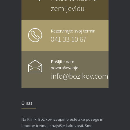
zemljevidu
Rezervirajte svoj termin
041 33 10 67
Pošljite nam
povpraševanje
info@bozikov.com
O nas
Na Kliniki Božikov izvajamo estetske posege in
lepotne tretmaje najvišje kakovosti. Smo