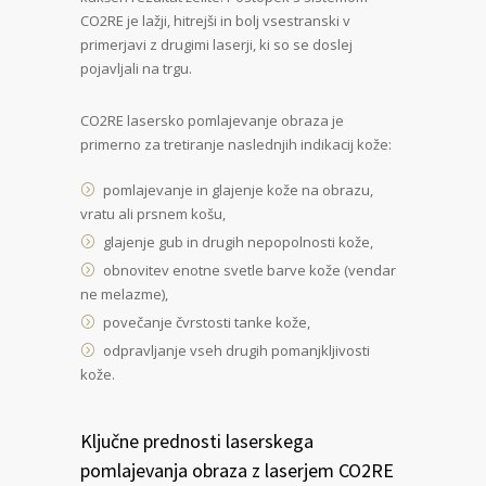
CO2RE je lažji, hitrejši in bolj vsestranski v
primerjavi z drugimi laserji, ki so se doslej
pojavljali na trgu.
CO2RE lasersko pomlajevanje obraza je
primerno za tretiranje naslednjih indikacij kože:
pomlajevanje in glajenje kože na obrazu,
vratu ali prsnem košu,
glajenje gub in drugih nepopolnosti kože,
obnovitev enotne svetle barve kože (vendar
ne melazme),
povečanje čvrstosti tanke kože,
odpravljanje vseh drugih pomanjkljivosti
kože.
Ključne prednosti laserskega
pomlajevanja obraza z laserjem CO2RE