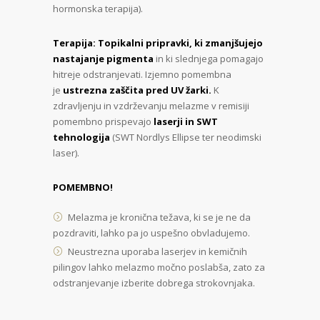
hormonska terapija).
Terapija:
Topikalni pripravki, ki zmanjšujejo
nastajanje pigmenta
in ki slednjega pomagajo
hitreje odstranjevati. Izjemno pomembna
je
ustrezna zaščita pred UV žarki.
K
zdravljenju in vzdrževanju melazme v remisiji
pomembno prispevajo
laserji in SWT
tehnologija
(SWT Nordlys Ellipse ter neodimski
laser).
POMEMBNO!
Melazma je kronična težava, ki se je ne da
pozdraviti, lahko pa jo uspešno obvladujemo.
Neustrezna uporaba laserjev in kemičnih
pilingov lahko melazmo močno poslabša, zato za
odstranjevanje izberite dobrega strokovnjaka.