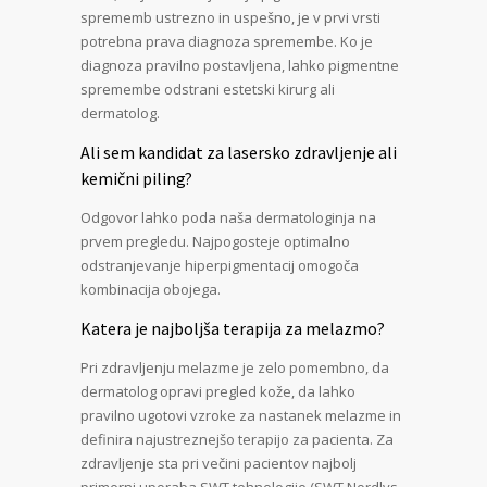
sprememb ustrezno in uspešno, je v prvi vrsti
potrebna prava diagnoza spremembe. Ko je
diagnoza pravilno postavljena, lahko pigmentne
spremembe odstrani estetski kirurg ali
dermatolog.
Ali sem kandidat za lasersko zdravljenje ali
kemični piling?
Odgovor lahko poda naša dermatologinja na
prvem pregledu. Najpogosteje optimalno
odstranjevanje hiperpigmentacij omogoča
kombinacija obojega.
Katera je najboljša terapija za melazmo?
Pri zdravljenju melazme je zelo pomembno, da
dermatolog opravi pregled kože, da lahko
pravilno ugotovi vzroke za nastanek melazme in
definira najustreznejšo terapijo za pacienta. Za
zdravljenje sta pri večini pacientov najbolj
primerni uporaba SWT tehnologije (SWT Nordlys