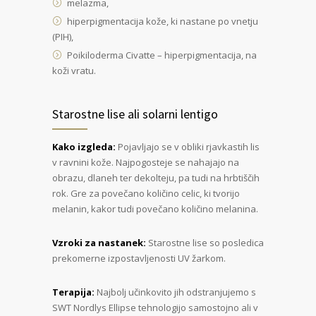
melazma,
hiperpigmentacija kože, ki nastane po vnetju
(PIH),
Poikiloderma Civatte – hiperpigmentacija, na
koži vratu.
Starostne lise ali solarni lentigo
Kako izgleda:
Pojavljajo se v obliki rjavkastih lis
v ravnini kože. Najpogosteje se nahajajo na
obrazu, dlaneh ter dekolteju, pa tudi na hrbtiščih
rok. Gre za povečano količino celic, ki tvorijo
melanin, kakor tudi povečano količino melanina.
Vzroki za nastanek:
Starostne lise so posledica
prekomerne izpostavljenosti UV žarkom.
Terapija:
Najbolj učinkovito jih odstranjujemo s
SWT Nordlys Ellipse tehnologijo samostojno ali v