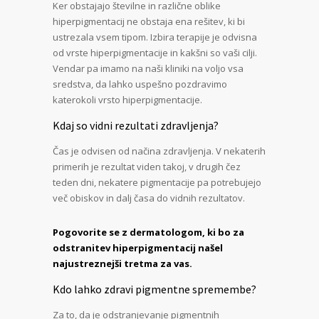
Ker obstajajo številne in različne oblike
hiperpigmentacij ne obstaja ena rešitev, ki bi
ustrezala vsem tipom. Izbira terapije je odvisna
od vrste hiperpigmentacije in kakšni so vaši cilji.
Vendar pa imamo na naši kliniki na voljo vsa
sredstva, da lahko uspešno pozdravimo
katerokoli vrsto hiperpigmentacije.
Kdaj so vidni rezultati zdravljenja?
Čas je odvisen od načina zdravljenja. V nekaterih
primerih je rezultat viden takoj, v drugih čez
teden dni, nekatere pigmentacije pa potrebujejo
več obiskov in dalj časa do vidnih rezultatov.
Pogovorite se z dermatologom, ki bo za
odstranitev hiperpigmentacij našel
najustreznejši tretma za vas.
Kdo lahko zdravi pigmentne spremembe?
Za to, da je odstranjevanje pigmentnih