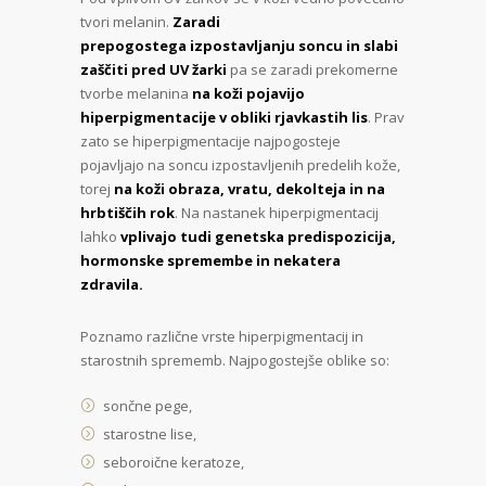
tvori melanin.
Zaradi
prepogostega
izpostavljanju soncu in slabi
zaščiti pred UV žarki
pa se zaradi prekomerne
tvorbe melanina
na koži pojavijo
hiperpigmentacije v obliki rjavkastih lis
. Prav
zato se hiperpigmentacije najpogosteje
pojavljajo na soncu izpostavljenih predelih kože,
torej
na koži obraza, vratu, dekolteja in na
hrbtiščih rok
. Na nastanek hiperpigmentacij
lahko
vplivajo tudi genetska predispozicija,
hormonske spremembe in nekatera
zdravila.
Poznamo različne vrste hiperpigmentacij in
starostnih sprememb. Najpogostejše oblike so:
sončne pege,
starostne lise,
seboroične keratoze,