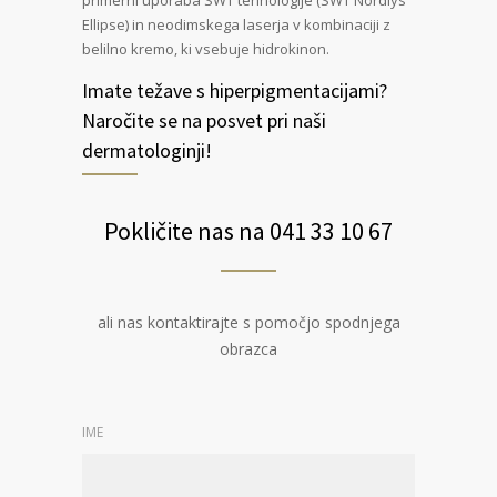
Ellipse) in neodimskega laserja v kombinaciji z
belilno kremo, ki vsebuje hidrokinon.
Imate težave s hiperpigmentacijami?
Naročite se na posvet pri naši
dermatologinji!
Pokličite nas na 041 33 10 67
ali nas kontaktirajte s pomočjo spodnjega
obrazca
IME