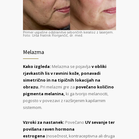
Primer uspešne odstranitve seboričnh keratoz z laserjem.
Foto: Urša Fratnik Florijančič, dr. med.
Melazma
Kako izgleda:
Melazma se pojavlja
v obliki
rjavkastih lis v ravnini kože, ponavadi
simetrično in na tipičnih lokacijah na
obrazu.
Pri melazmi gre za
povečano količino
pigmenta melanina,
ki ga tvorijo melanociti,
pogosto v povezavi z razširjenim kapilarnim
sistemom.
Vzroki za nastanek:
Povečano
UV sevanje ter
povišana raven hormona
estrogena
(nosečnost, kontraceptivna ali druga