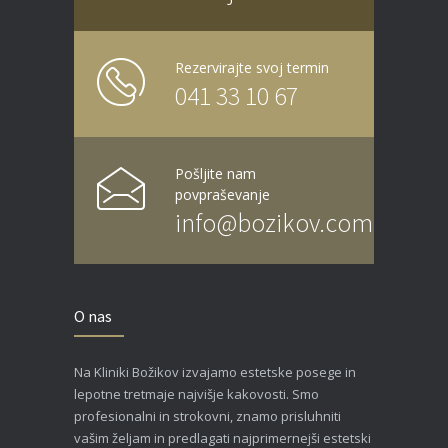
Rezervirajte svoj termin
041 33 10 67
Pošljite nam
povpraševanje
info@bozikov.com
O nas
Na Kliniki Božikov izvajamo estetske posege in
lepotne tretmaje najvišje kakovosti. Smo
profesionalni in strokovni, znamo prisluhniti
vašim željam in predlagati najprimernejši estetski