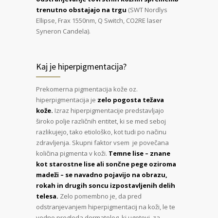
trenutno obstajajo na trgu
(SWT Nordlys
Ellipse, Frax 1550nm, Q Switch, CO2RE laser
Syneron Candela).
Kaj je hiperpigmentacija?
Prekomerna pigmentacija kože oz.
hiperpigmentacija je
zelo pogosta težava
kože.
Izraz hiperpigmentacije predstavljajo
široko polje različnih entitet, ki se med seboj
razlikujejo, tako etiološko, kot tudi po načinu
zdravljenja. Skupni faktor vsem je povečana
količina pigmenta v koži.
Temne lise – znane
kot starostne lise ali sončne pege oziroma
madeži – se navadno pojavijo na obrazu,
rokah in drugih soncu izpostavljenih delih
telesa.
Zelo pomembno je, da pred
odstranjevanjem hiperpigmentacij na koži, le te
vedno pregleda dermatolog, ki ugotovi, za