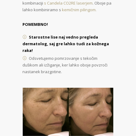
kombinaciji
s Candela CO2RE laserjem
. Oboje pa
lahko kombiniramo s
kemičnim pilingom.
POMEMBNO!
Starostne lise naj vedno pregleda
dermatolog, saj gre lahko tudi za kožnega
raka!
Odsvetujemo pomrzovanje s tekočim
dušikom ali izžiganje, ker lahko oboje povzroči
nastanek brazgotine.