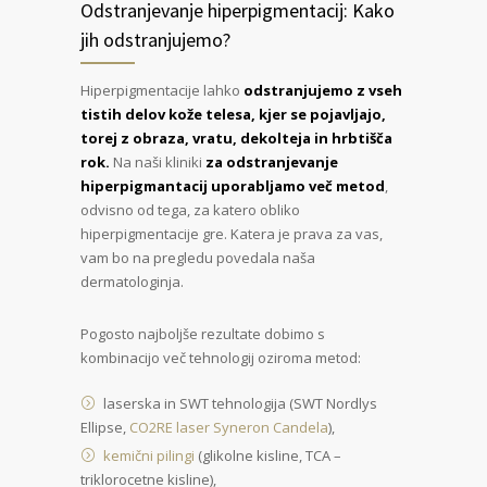
Odstranjevanje hiperpigmentacij: Kako
jih odstranjujemo?
Hiperpigmentacije lahko
odstranjujemo z vseh
tistih delov kože telesa, kjer se pojavljajo,
torej z obraza, vratu, dekolteja in hrbtišča
rok.
Na naši kliniki
za odstranjevanje
hiperpigmantacij uporabljamo več metod
,
odvisno od tega, za katero obliko
hiperpigmentacije gre. Katera je prava za vas,
vam bo na pregledu povedala naša
dermatologinja.
Pogosto najboljše rezultate dobimo s
kombinacijo več tehnologij oziroma metod:
laserska in SWT tehnologija (SWT Nordlys
Ellipse,
CO2RE laser Syneron Candela
),
kemični pilingi
(glikolne kisline, TCA –
triklorocetne kisline),