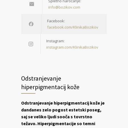
Spletno naročanje:
info@bozikov.com
Facebook:
facebook.com/KlinikaBozikov
Instagram:
instagram.com/KlinikaBozikov
Odstranjevanje
hiperpigmentacij kože
Odstranjevanje hiperpigmentacij kože je
dandanes zelo pogost estetski poseg,
saj se veliko ljudi sooča s tovrstno
težavo. Hiperpigmentacije so temni