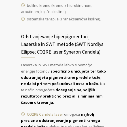
belilne kreme (kreme z hidrokinonom,
arbutinom, kojično kislino),
sistemska terapija (Traneksamična kislina).
Odstranjevanje hiperpigmentacij:
Laserske in SWT metode (SWT Nordlys
Ellipse; CO2RE laser Syneron Candela)
Laserska in SWT metoda lahko s pomočjo
energije fotonov
specifično uničujeta ter tako
odstranjujeta pigmentirane predele kože,
ne da bi pri tem poškodovali ostalo kožo.
Na
ta način omogočata
doseganje najboljših
rezultatov praktično brez ali z minimalnim
časom okrevanja.
CO2RE Candela laser
omogoča
najbolj
precizno odstranjevanje pigmentiranega
predela kože
v globini in v obsegu kot ga želimo.