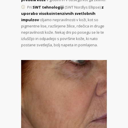
Pri
SWT tehnologiji
(SWT Nordlys Ellipse)
z
uporabo visokointenzivnih svetlobnih
impulzov
ciljamo nepravilnosti v koži, kot so
pigmentne lise, razširjene žilice, rdečica in druge
nepravilnosti kože. Nekaj dni po posegu se le te
izluščijo in odpadejo s površine kože, ki nato
postane svetlejša, bolj napeta in pomlajena.