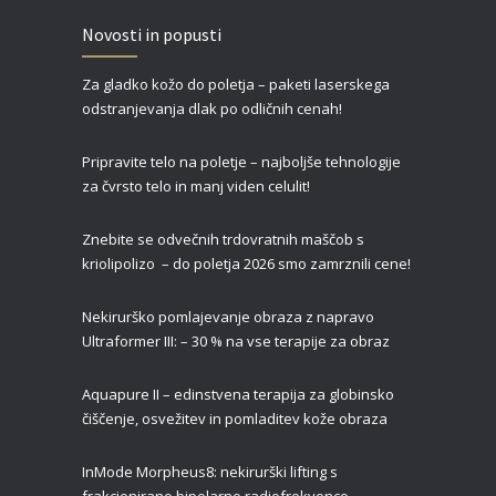
Zgornja blefaroplastika – za svež, mladosten in spočit videz vaših oči
Novosti in popusti
27/02/2022
Za gladko kožo do poletja – paketi laserskega
Čas je za piling!
odstranjevanja dlak po odličnih cenah!
09/01/2022
Pripravite telo na poletje – najboljše tehnologije
za čvrsto telo in manj viden celulit!
Znebite se odvečnih trdovratnih maščob s
kriolipolizo – do poletja 2026 smo zamrznili cene!
Nekirurško pomlajevanje obraza z napravo
Ultraformer III: – 30 % na vse terapije za obraz
Aquapure II –
edinstvena terapija za globinsko
čiščenje, osvežitev in pomladitev kože obraza
InMode Morpheus8: nekirurški lifting s
frakcionirano bipolarno radiofrekvenco