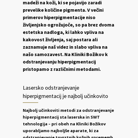
madeži na koži, ki se pojavijo zaradi
prevelike količine pigmenta. V večini
primerov hiperpigmentacije niso
življenjsko ogrožujoče, so pa brez dvoma
estetska nadloga, ki lahko vpliva na
kakovost življenja, saj postara ali
zaznamuje naš videz in slabo vpliva na
našo samozavest. Na Kliniki Božikov k
odstranjevanju hiperpigmentacij
pristopamo z različnimi metodami.
Lasersko odstranjevanje
hiperpigmentacij je najbolj učinkovito
Najbolj učinkoviti metodi za odstranjevanje
hiperpigmentacij sta laserska in SWT
tehnologija – pri obeh na Kliniki Božikov
uporabljamo najboljše aparate, ki za
odstranjevanje tovrstnih kožnih sprememb