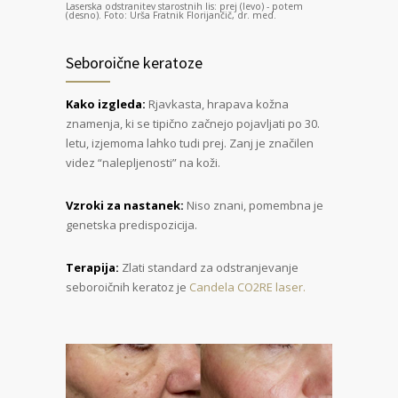
Laserska odstranitev starostnih lis: prej (levo) - potem
(desno). Foto: Urša Fratnik Florijančič, dr. med.
Seboroične keratoze
Kako izgleda:
Rjavkasta, hrapava kožna
znamenja, ki se tipično začnejo pojavljati po 30.
letu, izjemoma lahko tudi prej. Zanj je značilen
videz “nalepljenosti” na koži.
Vzroki za nastanek:
Niso znani, pomembna je
genetska predispozicija.
Terapija:
Zlati standard za odstranjevanje
seboroičnih keratoz je
Candela CO2RE laser.