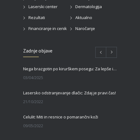
Laserski center
Dermatologija
Rezultati
Aktualno
Financiranje in cenik
Naročanje
Zadnje objave
Nega brazgotin po kirurškem posegu: Za lepše in hitrejše celjenje
03/04/2025
Lasersko odstranjevanje dlačic: Zdaj je pravi čas!
21/10/2022
Celulit: Miti in resnice o pomarančni koži
09/05/2022