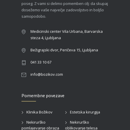
poseg. Z vami si delimo pomemben cilj: da skupaj
dosežemo vaše največje zadovoljstvo in boljšo
samopodobo.
Medicinski center Vila Urbana, Barvarska
steza 4, Ljubljana
Bežigrajski dvor, Peričeva 15, Ljubljana
041 33 10 67
info@bozikov.com
Pomembne povezave
Klinika Božikov
Estetska kirurgija
Nekirurško
Nekirurško
pomlajevanje obraza
oblikovanje telesa