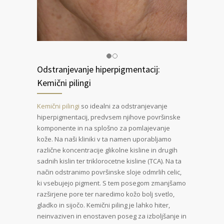
Odstranjevanje hiperpigmentacij:
Kemični pilingi
Kemični pilingi
so idealni za odstranjevanje
hiperpigmentacij, predvsem njihove površinske
komponente in na splošno za pomlajevanje
kože. Na naši kliniki v ta namen uporabljamo
različne koncentracije glikolne kisline in drugih
sadnih kislin ter triklorocetne kisline (TCA). Na ta
način odstranimo površinske sloje odmrlih celic,
ki vsebujejo pigment. S tem posegom zmanjšamo
razširjene pore ter naredimo kožo bolj svetlo,
gladko in sijočo. Kemični piling je lahko hiter,
neinvaziven in enostaven poseg za izboljšanje in