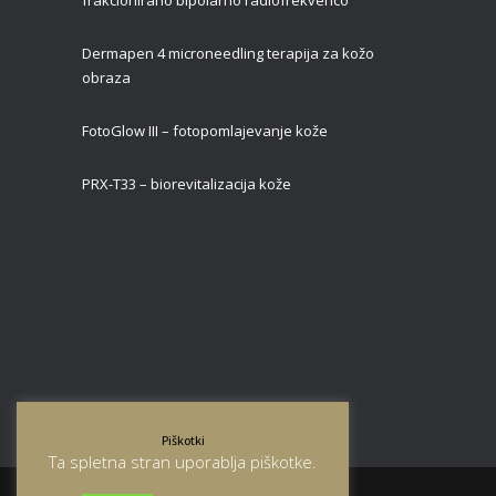
Dermapen 4 microneedling terapija za kožo
obraza
FotoGlow III – fotopomlajevanje kože
PRX-T33 – biorevitalizacija kože
Piškotki
Ta spletna stran uporablja piškotke.