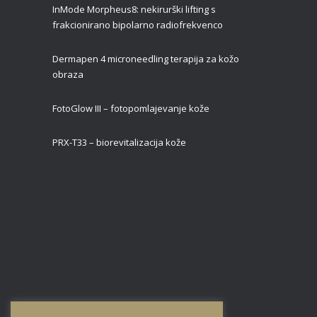
InMode Morpheus8: nekirurški lifting s
frakcionirano bipolarno radiofrekvenco
Dermapen 4 microneedling terapija za kožo
obraza
FotoGlow III – fotopomlajevanje kože
PRX-T33 – biorevitalizacija kože