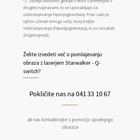
sežejo bistveno globlje v tkivo v primerjavi z
drugimi napravami, ki se uporabljajo za
odstranjevanje hiperpigmentacij. Prav zato je
njihov učinek mnogo večji, torej boljše
odstranjevanje (hiper)pigmentacij, in so rezultati
dolgotrajnejši.
Želite izvedeti več o pomlajevanju
obraza z laserjem Starwalker - Q-
switch?
Pokličite nas na 041 33 10 67
ali nas kontaktirajte s pomočjo spodnjega
obrazca