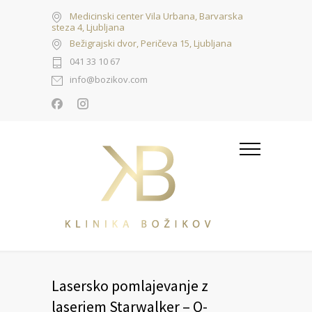
Medicinski center Vila Urbana, Barvarska
steza 4, Ljubljana
Bežigrajski dvor, Peričeva 15, Ljubljana
041 33 10 67
info@bozikov.com
Lasersko pomlajevanje z
laserjem Starwalker – Q-