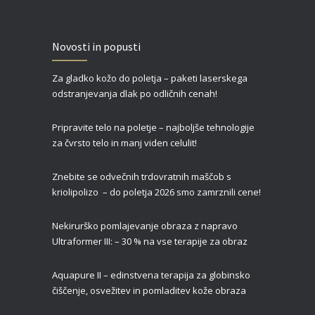
Zgornja blefaroplastika – za svež, mladosten in spočit videz vaših oči
Novosti in popusti
27/02/2022
Za gladko kožo do poletja – paketi laserskega
Čas je za piling!
odstranjevanja dlak po odličnih cenah!
09/01/2022
Pripravite telo na poletje – najboljše tehnologije
za čvrsto telo in manj viden celulit!
Znebite se odvečnih trdovratnih maščob s
kriolipolizo – do poletja 2026 smo zamrznili cene!
Nekirurško pomlajevanje obraza z napravo
Ultraformer III: – 30 % na vse terapije za obraz
Aquapure II –
edinstvena terapija za globinsko
čiščenje, osvežitev in pomladitev kože obraza