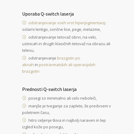
Uporaba Q-switch laserja
odstranjevanje vseh vrst hiperpigmentacij
:
solarni lentigo, sončne lise, pege, melazme,
odstranjevanje tetovaž obrvi, na veki,
ustnicah in drugih klasičnih tetovaž na obrazu ali
telesu,
odstranjevanje
brazgotin po
aknah
in
postravmatskih ali operacijskih
brazgotin
Prednosti Q-switch laserja
posegi so minimalno ali celo neboleči,
manjše je tveganje za zaplete, še predvsem v
poletnem času,
hitro celjenje tkiva in najbolj naraven in lep
izgled kože po posegu,