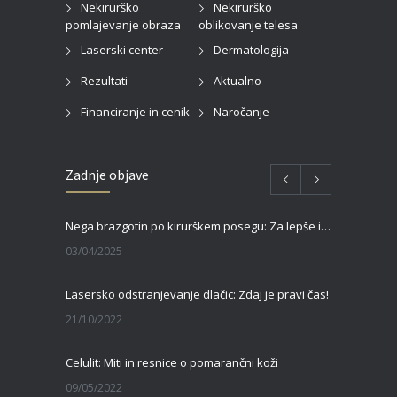
Nekirurško
Nekirurško
pomlajevanje obraza
oblikovanje telesa
Laserski center
Dermatologija
Rezultati
Aktualno
Financiranje in cenik
Naročanje
Zadnje objave
Nega brazgotin po kirurškem posegu: Za lepše in hitrejše celjenje
03/04/2025
Lasersko odstranjevanje dlačic: Zdaj je pravi čas!
21/10/2022
Celulit: Miti in resnice o pomarančni koži
09/05/2022