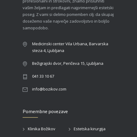
profesionalni in strokovni, znamo prisluhniti
vašim željam in predlagati najprimernejši estetski
poseg. Z vami si delimo pomemben cilj: da skupaj
dosežemo vaše največje zadovoljstvo in boljšo
samopodobo.
Medicinski center Vila Urbana, Barvarska
steza 4, Ljubljana
Bežigrajski dvor, Peričeva 15, Ljubljana
041 33 10 67
info@bozikov.com
Pomembne povezave
Klinika Božikov
Estetska kirurgija