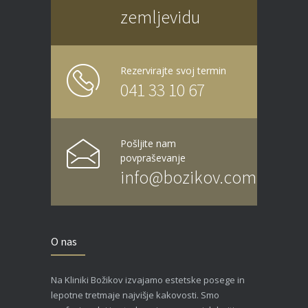
zemljevidu
Rezervirajte svoj termin
041 33 10 67
Pošljite nam
povpraševanje
info@bozikov.com
O nas
Na Kliniki Božikov izvajamo estetske posege in
lepotne tretmaje najvišje kakovosti. Smo