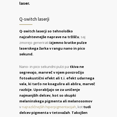
laser.
Q-switch laserji
Q-switch laserji so tehnološko
najzahtevnejše naprave na tržišču
, saj
zmorejo generirati
izjemno kratke pulze
laserskega žarka v rangu nano in pico
sekund.
Nano- in pico sekundni pulzi pa
tkiva ne
segrevajo, marvreč v njem povzročijo
fotoakustični efekt ali t.i. efekt udarnega
vala, ki tarčo ne koagulira ali ablira, marveč
razbije. Uporabljajo se za uničenje
najmanjših delcev, kot so skupki
melaninskega pigmenta ali melanosomov
v
najrazličnejših hiperpigmentacijah
, kot
tudi
delcev pigmenta v tetovažah
.
Takojšen