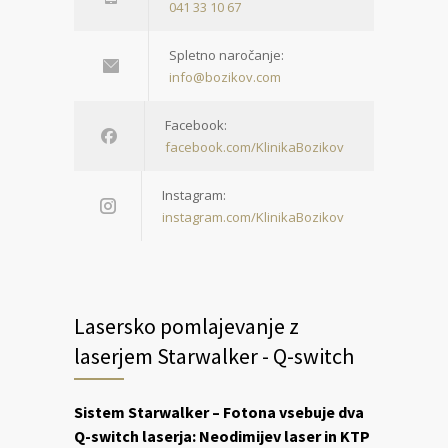
041 33 10 67
Spletno naročanje:
info@bozikov.com
Facebook:
facebook.com/KlinikaBozikov
Instagram:
instagram.com/KlinikaBozikov
Lasersko pomlajevanje z
laserjem Starwalker - Q-switch
Sistem Starwalker – Fotona vsebuje dva
Q-switch laserja: Neodimijev laser in KTP