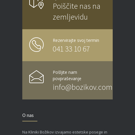
Poiščite nas na
zemljevidu
Rezervirajte svoj termin
041 33 10 67
Pošljite nam
povpraševanje
info@bozikov.com
O nas
Na Kliniki Božikov izvajamo estetske posege in