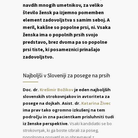
navdih mnogih umetnikov, za veliko
število žensk pa izjemno pomemben
element zadovoljstva s samim seboj. A
meril, kakšne so popolne prsi, ni. Vsaka
ženska ima o popolnih prsih svojo
predstavo, brez dvoma pa so popolne
prsi tiste, ki posameznici prinašajo
zadovoljstvo.
Najboljši v Sloveniji za posege na prsih
Doc. dr.
Krešimir Božikov
je eden najboljših
slovenskih strokovnjakov in avtoriteta za
posege na dojkah.
Asist. dr.
Katarina Živec
ima prav tako ogromno izkušenj na tem
področju in zna pacientkam prisluhniti tudi
iz ženske perspektive.
Vsaki kandidatki se bo
strokovnjak, ki ga boste izbrali za poseg,
popolnoma posvetil in jo obravnaval z