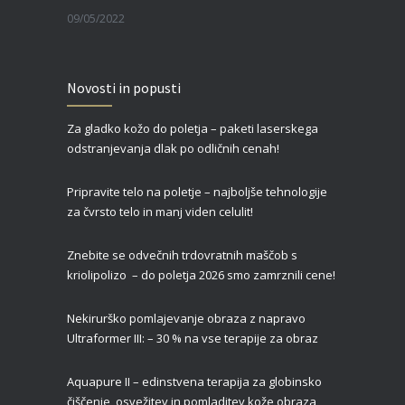
09/05/2022
Zgornja blefaroplastika – za svež, mladosten in spočit videz vaših oči
Novosti in popusti
27/02/2022
Za gladko kožo do poletja – paketi laserskega
Čas je za piling!
odstranjevanja dlak po odličnih cenah!
09/01/2022
Pripravite telo na poletje – najboljše tehnologije
za čvrsto telo in manj viden celulit!
Znebite se odvečnih trdovratnih maščob s
kriolipolizo – do poletja 2026 smo zamrznili cene!
Nekirurško pomlajevanje obraza z napravo
Ultraformer III: – 30 % na vse terapije za obraz
Aquapure II –
edinstvena terapija za globinsko
čiščenje, osvežitev in pomladitev kože obraza