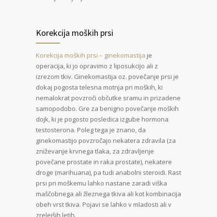
Korekcija moških prsi
Korekcija moških prsi – ginekomastija
je
operacija, ki jo opravimo z liposukcijo ali z
izrezom tkiv. Ginekomastija oz. povečanje prsi je
dokaj pogosta telesna motnja pri moških, ki
nemalokrat povzroči občutke sramu in prizadene
samopodobo. Gre za benigno povečanje moških
dojk, ki je pogosto posledica izgube hormona
testosterona. Poleg tega je znano, da
ginekomastijo povzročajo nekatera zdravila (za
zniževanje krvnega tlaka, za zdravljenje
povečane prostate in raka prostate), nekatere
droge (marihuana), pa tudi anabolni steroidi. Rast
prsi pri moškemu lahko nastane zaradi viška
maščobnega ali žleznega tkiva ali kot kombinacija
obeh vrst tkiva. Pojavi se lahko v mladosti ali v
zrelejših letih.