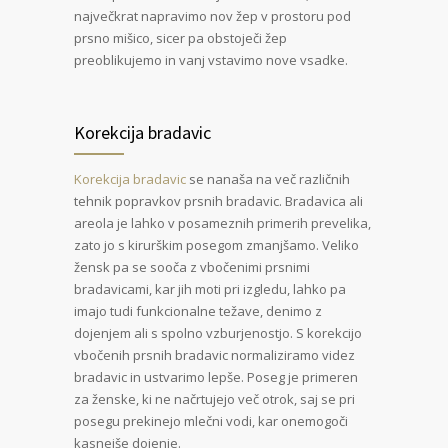
največkrat napravimo nov žep v prostoru pod
prsno mišico, sicer pa obstoječi žep
preoblikujemo in vanj vstavimo nove vsadke.
Korekcija bradavic
Korekcija bradavic
se nanaša na več različnih
tehnik popravkov prsnih bradavic. Bradavica ali
areola je lahko v posameznih primerih prevelika,
zato jo s kirurškim posegom zmanjšamo. Veliko
žensk pa se sooča z vbočenimi prsnimi
bradavicami, kar jih moti pri izgledu, lahko pa
imajo tudi funkcionalne težave, denimo z
dojenjem ali s spolno vzburjenostjo. S korekcijo
vbočenih prsnih bradavic normaliziramo videz
bradavic in ustvarimo lepše. Poseg je primeren
za ženske, ki ne načrtujejo več otrok, saj se pri
posegu prekinejo mlečni vodi, kar onemogoči
kasnejše dojenje.