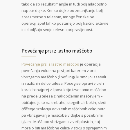
tako da so rezultat manjše in tudi bolj mladostno
napete dojke. Ker so dojke po zmanjšanju bolj
sorazmerne s telesom, mnoge ženske po
operaciji spet lahko postanejo bolj fizično aktivne
in izboljšajo svojo telesno pripravljenost.
Povečanje prsi z lastno maščobo
Povečanje prsi z lastno maščobo
je operacija
povečanja volumna prsi, pri katerem v prsi
vbrizgamo maščobo (lipofiling), ki smo jo izsesali
iz različnih delov telesa. Poseg se opravi v treh
korakih: najprej z liposukcijo izsesamo maščobo
na predelu telesa z nakopičenim maščevjem –
običajno je to na trebuhu, stegnih ali bokih, sledi
čiščenje/izolacija odvzetih maščobnih celic, nato
pa vbrizgavanje maščobe v dojke s posebnimi
iglami. Maščobo vbrizgamo v več plasteh, saj
morajo biti maščobne celice v stiku s sprejemnim