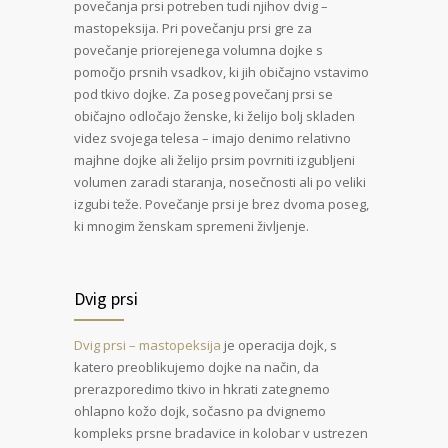
povečanja prsi potreben tudi njihov dvig –
mastopeksija. Pri povečanju prsi gre za
povečanje priorejenega volumna dojke s
pomočjo prsnih vsadkov, ki jih običajno vstavimo
pod tkivo dojke. Za poseg povečanj prsi se
običajno odločajo ženske, ki želijo bolj skladen
videz svojega telesa – imajo denimo relativno
majhne dojke ali želijo prsim povrniti izgubljeni
volumen zaradi staranja, nosečnosti ali po veliki
izgubi teže. Povečanje prsi je brez dvoma poseg,
ki mnogim ženskam spremeni življenje.
Dvig prsi
Dvig prsi – mastopeksija
je operacija dojk, s
katero preoblikujemo dojke na način, da
prerazporedimo tkivo in hkrati zategnemo
ohlapno kožo dojk, sočasno pa dvignemo
kompleks prsne bradavice in kolobar v ustrezen