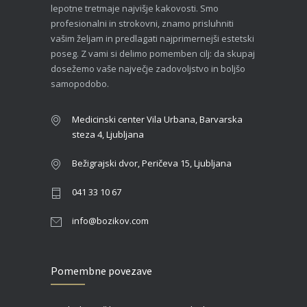
lepotne tretmaje najvišje kakovosti. Smo
profesionalni in strokovni, znamo prisluhniti
vašim željam in predlagati najprimernejši estetski
poseg. Z vami si delimo pomemben cilj: da skupaj
dosežemo vaše največje zadovoljstvo in boljšo
samopodobo.
Medicinski center Vila Urbana, Barvarska
steza 4, Ljubljana
Bežigrajski dvor, Peričeva 15, Ljubljana
041 33 10 67
info@bozikov.com
Pomembne povezave