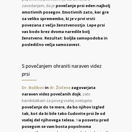
zavedanjem, da je
povečanje prsi eden najbolj
emotivnih posegov. Emotivnih zato, ker gre
za veliko spremembo, ki je v prvi vrsti
povezana z večjo ženstvenostjo
.
Lepe prsi
vas bodo brez dvoma naredile bolj
ženstveno. Rezultat: boljša samopodoba in
posledično večja samozavest.
S povečanjem ohraniti naraven videz
prsi
Dr. Božikov
in
dr. Živčeva
zagovarjata
naraven videz povečanih dojk
, zato
kandidatkam za poseg vselej svetujeta
povečanje do te mere, da bo njihov izgled
tak, kot da bi bile tako čudovite prsi že od
vselej del njihovega telesa.
N
a posvetu pred
posegom se vam bosta popolnoma