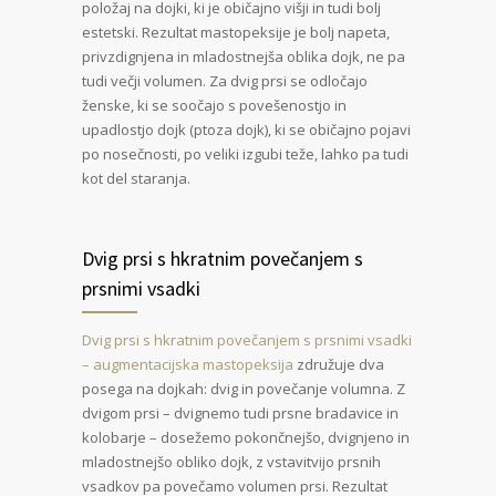
položaj na dojki, ki je običajno višji in tudi bolj
estetski. Rezultat mastopeksije je bolj napeta,
privzdignjena in mladostnejša oblika dojk, ne pa
tudi večji volumen. Za dvig prsi se odločajo
ženske, ki se soočajo s povešenostjo in
upadlostjo dojk (ptoza dojk), ki se običajno pojavi
po nosečnosti, po veliki izgubi teže, lahko pa tudi
kot del staranja.
Dvig prsi s hkratnim povečanjem s
prsnimi vsadki
Dvig prsi s hkratnim povečanjem s prsnimi vsadki
– augmentacijska mastopeksija
združuje dva
posega na dojkah: dvig in povečanje volumna. Z
dvigom prsi – dvignemo tudi prsne bradavice in
kolobarje – dosežemo pokončnejšo, dvignjeno in
mladostnejšo obliko dojk, z vstavitvijo prsnih
vsadkov pa povečamo volumen prsi. Rezultat