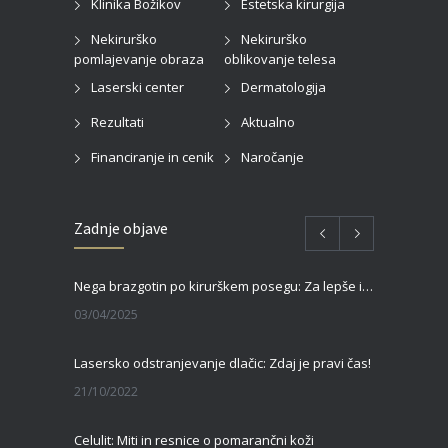
Klinika Božikov
Estetska kirurgija
Nekirurško
Nekirurško
pomlajevanje obraza
oblikovanje telesa
Laserski center
Dermatologija
Rezultati
Aktualno
Financiranje in cenik
Naročanje
Zadnje objave
Nega brazgotin po kirurškem posegu: Za lepše in hitrejše celjenje
03/04/2025
Lasersko odstranjevanje dlačic: Zdaj je pravi čas!
21/10/2022
Celulit: Miti in resnice o pomarančni koži