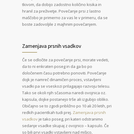
tkivom, da dobijo zadostno količino kisika in
hranil za preživetje. Povečanje prsi z lastno
maščobo je primerno za vas le v primeru, da se
boste zadovoljile z majhnim povečanjem.
Zamenjava prsnih vsadkov
Če se odločite za povečanje prsi, morate vedeti,
da to ni enkraten poseg in da ga bo po
določenem času potrebno ponoviti. Povečanje
dojk je namreč dinamičen proces, vstavljeni
vsadki pa se vseskozi prilagajajo razvoju telesu.
Tako se okoli njih sčasoma naredi ovojnica oz.
kapsula, dojke postanejo trše ali izgubijo obliko.
Običajno se to zgodi približno po 10 ali 20 letih, pri
redkih pacientkah tudi prej.
Zamenjava prsnih
vsadkov
je tako poseg, pri kateri odstranimo
sedanje vsadke skupaj z ovojnico – kapsulo. Če
so bili prvi vsadki vstavljeni nad mišico,