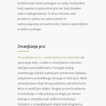
kombinacije obeh posegov so večje, bolj polne,
bolj napete in pokončne prsi ter bolj skladen
videz vašega telesa. To brez dvoma zelo
pozitivno vpliva na samozavest in
samozaupanje posameznice, njeno zadovoljstvo
in dobro počutje.
Zmanjšanje prsi
Zmanjšanje prsi – redukcijska mamaplastika
je
operacija dojk, s katero zmanjšamo volumen
običajno prevelikih prsi. Poseg je poleg
estetskega učinka namenjen predvsem lajšanju
simptomov prevelikega obsega in teže prsi. Med
zmanjšanjem dojk kirurg odstrani odvečno kožo,
tkivo in maščobo dojke, dvigne prsne bradavice
in kolobarje v višji položaj na dojki, pri čemer
običajno zmanjša tudi velikost kolobarja.
Sočasno z zmanjšanjem dojke tudi dvignemo,