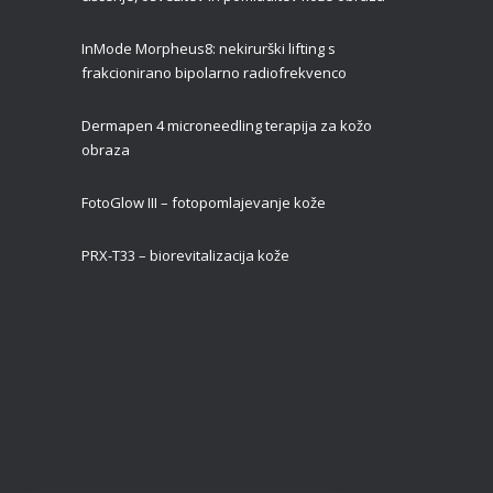
InMode Morpheus8: nekirurški lifting s
frakcionirano bipolarno radiofrekvenco
Dermapen 4 microneedling terapija za kožo
obraza
FotoGlow III – fotopomlajevanje kože
PRX-T33 – biorevitalizacija kože