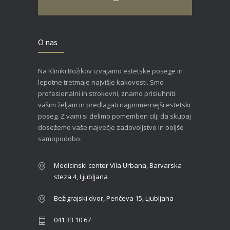
O nas
Na Kliniki Božikov izvajamo estetske posege in
lepotne tretmaje najvišje kakovosti. Smo
profesionalni in strokovni, znamo prisluhniti
vašim željam in predlagati najprimernejši estetski
poseg. Z vami si delimo pomemben cilj: da skupaj
dosežemo vaše največje zadovoljstvo in boljšo
samopodobo.
Medicinski center Vila Urbana, Barvarska
steza 4, Ljubljana
Bežigrajski dvor, Peričeva 15, Ljubljana
041 33 10 67