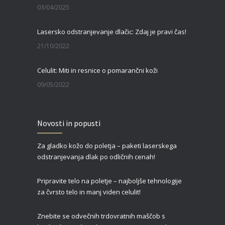
03/04/2025
Lasersko odstranjevanje dlačic: Zdaj je pravi čas!
21/10/2022
Celulit: Miti in resnice o pomarančni koži
09/05/2022
Zgornja blefaroplastika – za svež, mladosten in spočit videz vaših oči
Novosti in popusti
27/02/2022
Za gladko kožo do poletja – paketi laserskega
Čas je za piling!
odstranjevanja dlak po odličnih cenah!
09/01/2022
Pripravite telo na poletje – najboljše tehnologije
za čvrsto telo in manj viden celulit!
Znebite se odvečnih trdovratnih maščob s