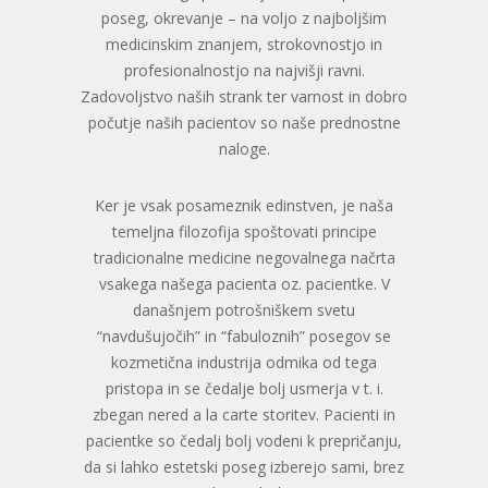
poseg, okrevanje – na voljo z najboljšim
medicinskim znanjem, strokovnostjo in
profesionalnostjo na najvišji ravni.
Zadovoljstvo naših strank ter varnost in dobro
počutje naših pacientov so naše prednostne
naloge.
Ker je vsak posameznik edinstven, je naša
temeljna filozofija spoštovati principe
tradicionalne medicine negovalnega načrta
vsakega našega pacienta oz. pacientke. V
današnjem potrošniškem svetu
“navdušujočih” in “fabuloznih” posegov se
kozmetična industrija odmika od tega
pristopa in se čedalje bolj usmerja v t. i.
zbegan nered a la carte storitev. Pacienti in
pacientke so čedalj bolj vodeni k prepričanju,
da si lahko estetski poseg izberejo sami, brez