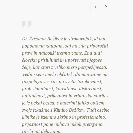
Dr. Krešimir Božikov je strokovnjak, ki mu
V življ
popolnoma zaupam, saj mi zna priporočiti
napačno
pravi in najboljši tretma zame. Zna tudi
pravo, 
človeku prisluhniti in upoštevati njegove
sem, da 
želje, kar stori z veliko mero potrpežljivosti.
ki so v 
Vedno sem imela občutek, da ima zame na
profesio
razpolago ves čas na svetu. Strokovnost,
diskretn
profesionalnost, korektnost, diskretnost,
vsakega,
natančnost, prijaznost in vrhunska storitev
pa od nj
je le nekaj besed, s katerimi lahko opišem
zadovolj
svoje izkušnje s Kliniko Božikov. Tudi osebje
— Ivjana 
klinike je izjemno skrbno in profesionalno,
prijaznost pa je njihova nikoli pretrgana
rdeča nit delovanja.