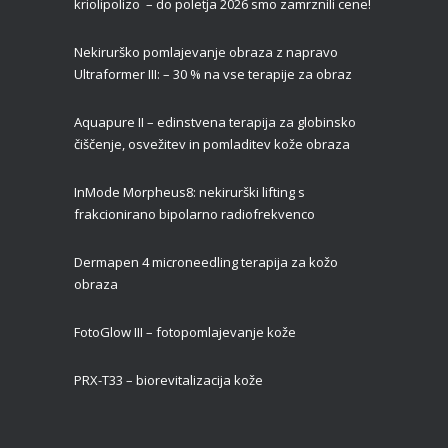
kriolipolizo – do poletja 2026 smo zamrznili cene!
Nekirurško pomlajevanje obraza z napravo
Ultraformer III: – 30 % na vse terapije za obraz
Aquapure II –
edinstvena terapija za globinsko
čiščenje, osvežitev in pomladitev kože obraza
InMode Morpheus8: nekirurški lifting s
frakcionirano bipolarno radiofrekvenco
Dermapen 4 microneedling terapija za kožo
obraza
FotoGlow III – fotopomlajevanje kože
PRX-T33 – biorevitalizacija kože