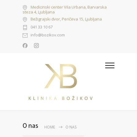
Medicinski center Vila Urbana, Barvarska
steza 4, Ljubljana
Bežigrajski dvor, Peričeva 15, Ljubljana
041 33 10 67
info@bozikov.com
O nas
HOME
O NAS