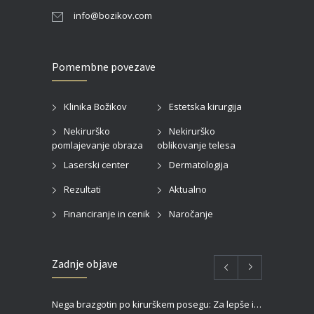
info@bozikov.com
Pomembne povezave
Klinika Božikov
Estetska kirurgija
Nekirurško
Nekirurško
pomlajevanje obraza
oblikovanje telesa
Laserski center
Dermatologija
Rezultati
Aktualno
Financiranje in cenik
Naročanje
Zadnje objave
Nega brazgotin po kirurškem posegu: Za lepše in hitrejše celjenje