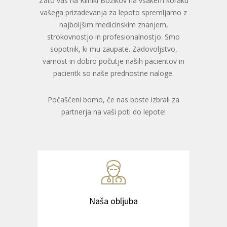
Zato vas na Kliniki Božikov na vsakem koraku
vašega prizadevanja za lepoto spremljamo z
najboljšim medicinskim znanjem,
strokovnostjo in profesionalnostjo. Smo
sopotnik, ki mu zaupate. Zadovoljstvo,
varnost in dobro počutje naših pacientov in
pacientk so naše prednostne naloge.
Počaščeni bomo, če nas boste izbrali za
partnerja na vaši poti do lepote!
Naša obljuba