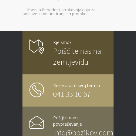
— Ksenija Benedetti, strokovnjakinja za
poslovno komuniciranje in protokol
Kje smo?
Poiščite nas na
zemljevidu
Rezervirajte svoj termin
041 33 10 67
Pošljite nam
povpraševanje
info@bozikov.com