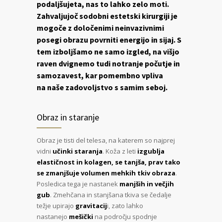
podaljšujeta, nas to lahko zelo moti.
Zahvaljujoč sodobni estetski kirurgiji je
mogoče z določenimi neinvazivnimi
posegi obrazu povrniti energijo in sijaj. S
tem izboljšamo ne samo izgled, na višjo
raven dvignemo tudi notranje počutje in
samozavest, kar pomembno vpliva
na naše zadovoljstvo s samim seboj.
Obraz in staranje
Obraz je tisti del telesa, na katerem so najprej
vidni
učinki staranja
. Koža z leti
izgublja
elastičnost in kolagen, se tanjša, prav tako
se zmanjšuje volumen mehkih tkiv obraza
.
Posledica tega je nastanek
manjših in večjih
gub
. Zmehčana in stanjšana tkiva se čedalje
težje upirajo
gravitacij
i, zato lahko
nastanejo
mešički
na področju spodnje