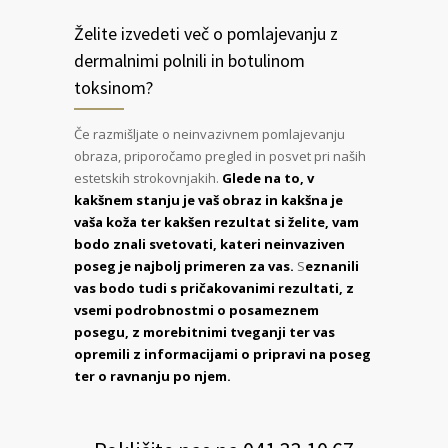
Želite izvedeti več o pomlajevanju z
dermalnimi polnili in botulinom
toksinom?
Če razmišljate o neinvazivnem pomlajevanju
obraza, priporočamo pregled in posvet pri naših
estetskih strokovnjakih.
Glede na to, v
kakšnem stanju je vaš obraz in kakšna je
vaša koža ter kakšen rezultat si želite, vam
bodo znali svetovati, kateri neinvaziven
poseg je najbolj primeren za vas.
S
eznanili
vas bodo tudi s pričakovanimi rezultati, z
vsemi podrobnostmi o posameznem
posegu, z morebitnimi tveganji ter vas
opremili z informacijami o pripravi na poseg
ter o ravnanju po njem.