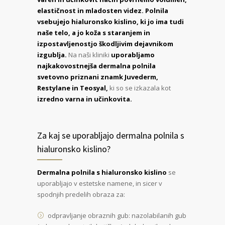
elastičnost in mladosten videz. Polnila
vsebujejo hialuronsko kislino, ki jo ima tudi
naše telo, a jo koža s staranjem in
izpostavljenostjo škodljivim dejavnikom
izgublja.
Na naši kliniki
uporabljamo
najkakovostnejša dermalna polnila
svetovno priznani znamk Juvederm,
Restylane in Teosyal,
ki so se izkazala kot
izredno varna in učinkovita.
Za kaj se uporabljajo dermalna polnila s
hialuronsko kislino?
Dermalna polnila s hialuronsko kislino
se
uporabljajo v estetske namene, in sicer v
spodnjih predelih obraza za:
odpravljanje obraznih gub: nazolabilanih gub