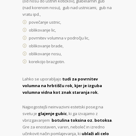
(od nosu do ustnih kotičkov), glabelarnih gub
(nad korenom nosu), gub nad ustnicami, gub na
vratu ipd.,
povečanje ustnic,
oblikovanje lic,
povrnitev volumna v področju lic,
oblikovanje brade,
oblikovanje nosu,
korekcijo brazgotin.
Lahko se uporabljajo
tudi za povrnitev
volumna na hrbtišču rok, kjer je izguba
volumna vidna kot znak staranja rok.
Najpogostejši neinvazivni estetski poseg na
svetu je
glajenje gubic
, ki ga izvajamo z
vbrizgavanjem
botulina toksina oz. botoksa
.
Gre za enostaven, varen, neboleč in izredno
učinkovit način pomlajevanja, ki
ublaži ali celo