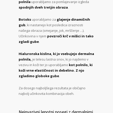
polnila
uporabljamo za pomlajevanje izgleda
spodnjih dveh tretjin obraza
.
Botoks
uporabljamo za
glajenje dinamičnih
gub
, ki nastanejo kot posledica izraznosti
našega obraza (smejanje, jok, mrščenje …).
Učinkovina v njem
povzroči krč v mišici in tako
zgladi gube
.
Hialuronska kislina, ki jo vsebujejo dermalna
polnila,
je telesu lastna snov, ki jo najdemo v
vezivu in koži ter jo uporabljamo
kot polnilo, ki
koži vrne elastičnost in debelino. Z njo
zgladimo globoke gube
.
Za dosego najboljšega rezultata je običajno
najbolj učinkovita kombinacija obeh.
Neinvazivni lepotni posegi z dermalnimi