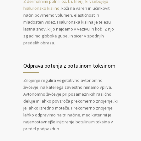
Z dermalnimi polnili oz. t. i. filerji, ki vsebujejo
hialuronsko kislino
, koži na varen in učinkovit
način povrnemo volumen, elastičnost in
mladosten videz. Hialuronska kislina je telesu
lastna snov, ki jo najdemo v vezivu in koži. Z njo
zgladimo globoke gube, in sicer v spodnjih
predelih obraza.
Odprava potenja z botulinom toksinom
Znojenje regulira vegetativno avtonomno
živčevje, na katerega zavestno nimamo vpliva.
Avtonomno živčevje pri posameznikih različno
deluje in lahko povzroča prekomerno znojenje, ki
je lahko izredno moteče. Prekomerno znojenje
lahko odpravimo na tri načine, med katerimi je
najenostavnejše injiciranje botulinum toksina v
predel podpazduh.