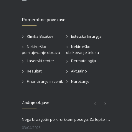
Pomembne povezave
Klinika Božikov
Estetska kirurgija
Nekirurško
Nekirurško
pomlajevanje obraza
oblikovanje telesa
Laserski center
Dermatologija
Rezultati
Aktualno
Financiranje in cenik
Naročanje
Zadnje objave
Nega brazgotin po kirurškem posegu: Za lepše in hitrejše celjenje
03/04/2025