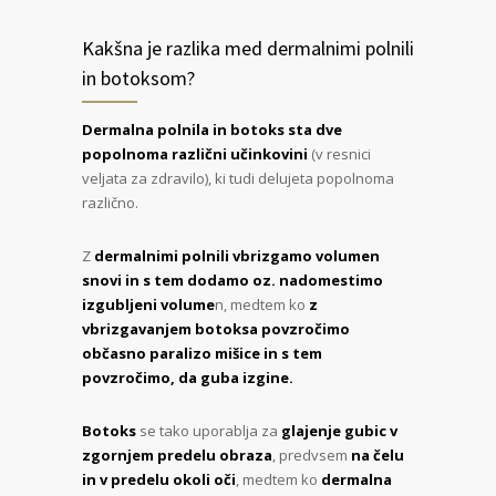
Kakšna je razlika med dermalnimi polnili
in botoksom?
Dermalna polnila in botoks sta dve
popolnoma različni učinkovini
(v resnici
veljata za zdravilo), ki tudi delujeta popolnoma
različno.
Z
dermalnimi polnili vbrizgamo volumen
snovi in s tem dodamo oz. nadomestimo
izgubljeni volume
n, medtem ko
z
vbrizgavanjem botoksa povzročimo
občasno paralizo mišice in s tem
povzročimo, da guba izgine.
Botoks
se tako uporablja za
glajenje gubic v
zgornjem predelu obraza
, predvsem
na čelu
in v predelu okoli oči
, medtem ko
dermalna