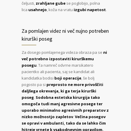
čeljusti,
zrahljane gube
se poglobijo, polna
lica
usahnejo
, koža na vratu
izgubi napetost
.
Za pomlajen videz ni več nujno potreben
kirurški poseg
Za dosego pomlajenega videza obraza pa se
ni
več potrebno izpostaviti kirurškemu
posegu
. Ta namreč odvrne marsikatero
pacientko ali pacienta, saj se kandidat ali
kandidatka bodisi
boji operacije
, še bolj
pogosto pa si
preprosto ne more privoščiti
daljšega okrevanja, ki ga terja kirurški
poseg
.
Sodobna estetska kirurgija tako
omogoča tudi manj agresivne posege ter
uporabo minimalno agresivnih preparatov z
nizko možnostjo zapletov
.
Večina posegov
se opravi v ambulanti, tako da se lahko čim
hitreje vrnete k vsakodnevnim opravilom.