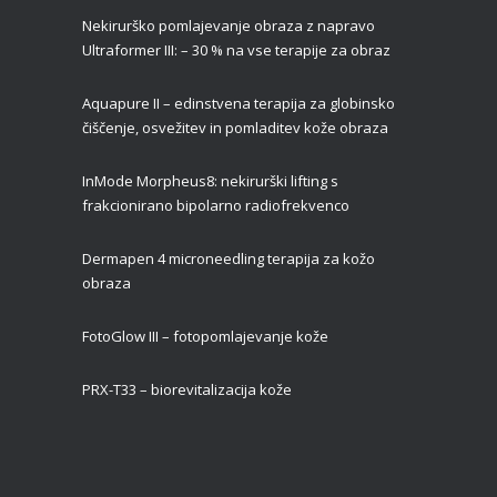
Nekirurško pomlajevanje obraza z napravo
Ultraformer III: – 30 % na vse terapije za obraz
Aquapure II –
edinstvena terapija za globinsko
čiščenje, osvežitev in pomladitev kože obraza
InMode Morpheus8: nekirurški lifting s
frakcionirano bipolarno radiofrekvenco
Dermapen 4 microneedling terapija za kožo
obraza
FotoGlow III – fotopomlajevanje kože
PRX-T33 – biorevitalizacija kože