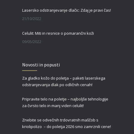
Lasersko odstranjevanje dlačic: Zdaj je pravi čas!
21/10/2022
Celulit: Miti in resnice o pomarančni koži
09/05/2022
Zgornja blefaroplastika – za svež, mladosten in spočit videz vaših oči
Novosti in popusti
27/02/2022
Za gladko kožo do poletja – paketi laserskega
Čas je za piling!
odstranjevanja dlak po odličnih cenah!
09/01/2022
Pripravite telo na poletje – najboljše tehnologije
za čvrsto telo in manj viden celulit!
Znebite se odvečnih trdovratnih maščob s
kriolipolizo – do poletja 2026 smo zamrznili cene!