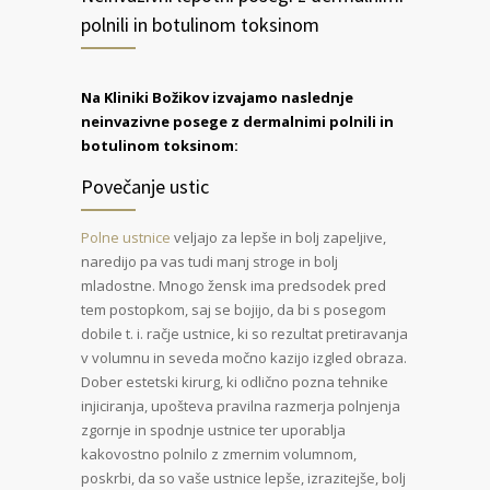
polnili in botulinom toksinom
Na Kliniki Božikov izvajamo naslednje
neinvazivne posege z dermalnimi polnili in
botulinom toksinom:
Povečanje ustic
Polne ustnice
veljajo za lepše in bolj zapeljive,
naredijo pa vas tudi manj stroge in bolj
mladostne. Mnogo žensk ima predsodek pred
tem postopkom, saj se bojijo, da bi s posegom
dobile t. i. račje ustnice, ki so rezultat pretiravanja
v volumnu in seveda močno kazijo izgled obraza.
Dober estetski kirurg, ki odlično pozna tehnike
injiciranja, upošteva pravilna razmerja polnjenja
zgornje in spodnje ustnice ter uporablja
kakovostno polnilo z zmernim volumnom,
poskrbi, da so vaše ustnice lepše, izrazitejše, bolj