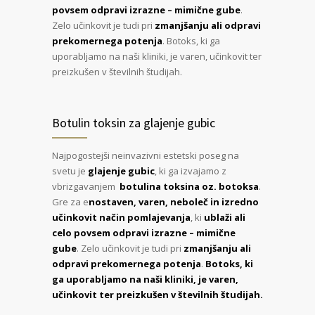
povsem odpravi izrazne – mimične gube
.
Zelo učinkovit je tudi pri
zmanjšanju ali odpravi
prekomernega potenja
. Botoks, ki ga
uporabljamo na naši kliniki, je varen, učinkovit ter
preizkušen v številnih študijah.
Botulin toksin za glajenje gubic
Najpogostejši neinvazivni estetski poseg na
svetu je
glajenje gubic
, ki ga izvajamo z
vbrizgavanjem
botulina toksina oz. botoksa
.
Gre za e
nostaven, varen, neboleč in izredno
učinkovit način pomlajevanja
, ki
ublaži ali
celo povsem odpravi izrazne – mimične
gube
. Zelo učinkovit je tudi pri
zmanjšanju ali
odpravi prekomernega potenja
.
Botoks, ki
ga uporabljamo na naši kliniki, je varen,
učinkovit ter preizkušen v številnih študijah.