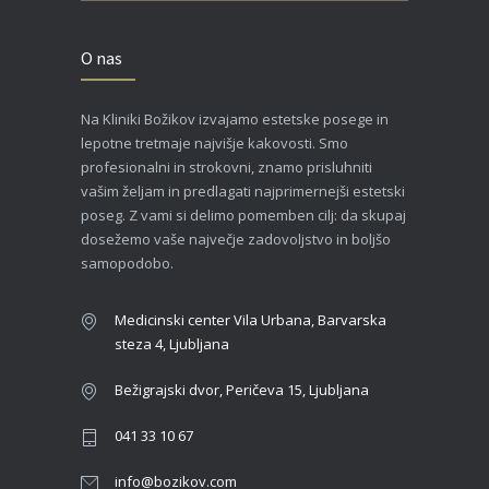
O nas
Na Kliniki Božikov izvajamo estetske posege in
lepotne tretmaje najvišje kakovosti. Smo
profesionalni in strokovni, znamo prisluhniti
vašim željam in predlagati najprimernejši estetski
poseg. Z vami si delimo pomemben cilj: da skupaj
dosežemo vaše največje zadovoljstvo in boljšo
samopodobo.
Medicinski center Vila Urbana, Barvarska
steza 4, Ljubljana
Bežigrajski dvor, Peričeva 15, Ljubljana
041 33 10 67
info@bozikov.com