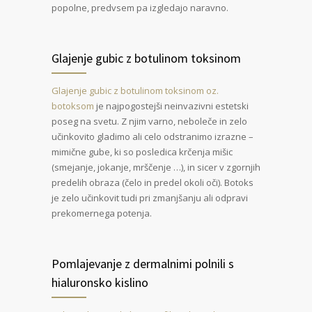
popolne, predvsem pa izgledajo naravno.
Glajenje gubic z botulinom toksinom
Glajenje gubic z botulinom toksinom oz.
botoksom
je najpogostejši neinvazivni estetski
poseg na svetu. Z njim varno, neboleče in zelo
učinkovito gladimo ali celo odstranimo izrazne –
mimične gube, ki so posledica krčenja mišic
(smejanje, jokanje, mrščenje …), in sicer v zgornjih
predelih obraza (čelo in predel okoli oči). Botoks
je zelo učinkovit tudi pri zmanjšanju ali odpravi
prekomernega potenja.
Pomlajevanje z dermalnimi polnili s
hialuronsko kislino