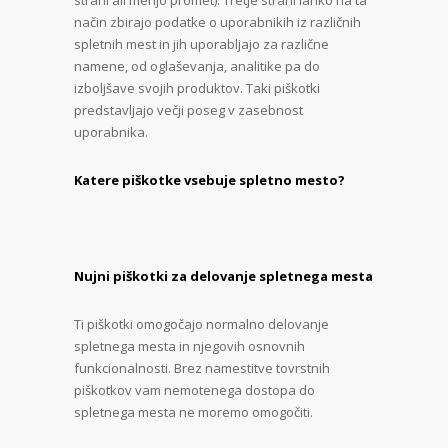
strani ali merijo promet). Tretje strani lahko na ta
način zbirajo podatke o uporabnikih iz različnih
spletnih mest in jih uporabljajo za različne
namene, od oglaševanja, analitike pa do
izboljšave svojih produktov. Taki piškotki
predstavljajo večji poseg v zasebnost
uporabnika.
Katere piškotke vsebuje spletno mesto?
Nujni piškotki za delovanje spletnega mesta
Ti piškotki omogočajo normalno delovanje
spletnega mesta in njegovih osnovnih
funkcionalnosti. Brez namestitve tovrstnih
piškotkov vam nemotenega dostopa do
spletnega mesta ne moremo omogočiti.