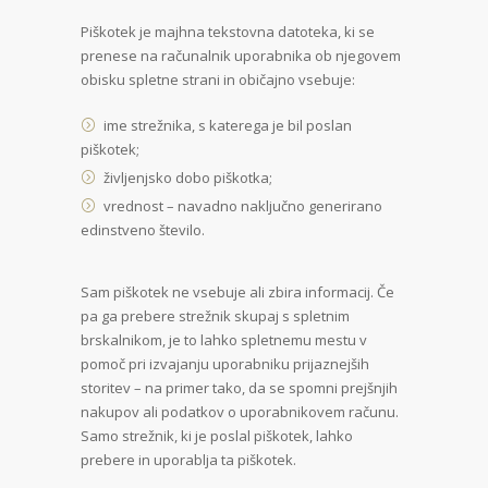
Piškotek je majhna tekstovna datoteka, ki se
prenese na računalnik uporabnika ob njegovem
obisku spletne strani in običajno vsebuje:
ime strežnika, s katerega je bil poslan
piškotek;
življenjsko dobo piškotka;
vrednost – navadno naključno generirano
edinstveno število.
Sam piškotek ne vsebuje ali zbira informacij. Če
pa ga prebere strežnik skupaj s spletnim
brskalnikom, je to lahko spletnemu mestu v
pomoč pri izvajanju uporabniku prijaznejših
storitev – na primer tako, da se spomni prejšnjih
nakupov ali podatkov o uporabnikovem računu.
Samo strežnik, ki je poslal piškotek, lahko
prebere in uporablja ta piškotek.