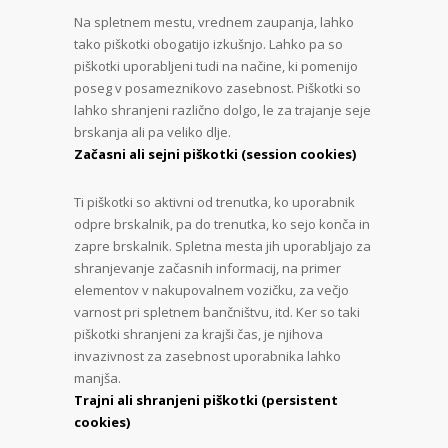
Na spletnem mestu, vrednem zaupanja, lahko
tako piškotki obogatijo izkušnjo. Lahko pa so
piškotki uporabljeni tudi na načine, ki pomenijo
poseg v posameznikovo zasebnost. Piškotki so
lahko shranjeni različno dolgo, le za trajanje seje
brskanja ali pa veliko dlje.
Začasni ali sejni piškotki (session cookies)
Ti piškotki so aktivni od trenutka, ko uporabnik
odpre brskalnik, pa do trenutka, ko sejo konča in
zapre brskalnik. Spletna mesta jih uporabljajo za
shranjevanje začasnih informacij, na primer
elementov v nakupovalnem vozičku, za večjo
varnost pri spletnem bančništvu, itd. Ker so taki
piškotki shranjeni za krajši čas, je njihova
invazivnost za zasebnost uporabnika lahko
manjša.
Trajni ali shranjeni piškotki (persistent
cookies)