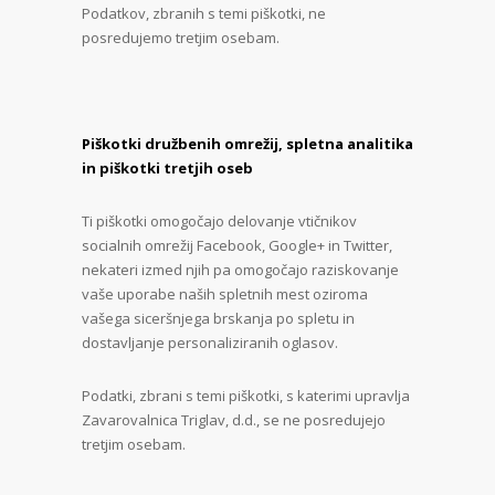
Podatkov, zbranih s temi piškotki, ne
posredujemo tretjim osebam.
Piškotki družbenih omrežij, spletna analitika
in piškotki tretjih oseb
Ti piškotki omogočajo delovanje vtičnikov
socialnih omrežij Facebook, Google+ in Twitter,
nekateri izmed njih pa omogočajo raziskovanje
vaše uporabe naših spletnih mest oziroma
vašega siceršnjega brskanja po spletu in
dostavljanje personaliziranih oglasov.
Podatki, zbrani s temi piškotki, s katerimi upravlja
Zavarovalnica Triglav, d.d., se ne posredujejo
tretjim osebam.