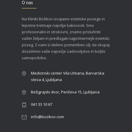
O nas
Na Kliniki Božikov izvajamo estetske posege in
lepotne tretmaje najvišje kakovosti. Smo
profesionalni in strokovni, znamo prisluhniti
vašim željam in predlagati najprimernejši estetski
poseg. Z vami si delimo pomemben cilj: da skupaj
dosežemo vaše največje zadovoljstvo in boljšo
samopodobo.
Medicinski center Vila Urbana, Barvarska
steza 4, Ljubljana
Bežigrajski dvor, Peričeva 15, Ljubljana
041 33 10 67
info@bozikov.com