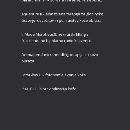
Aquapure II –
edinstvena terapija za globinsko
čiščenje, osvežitev in pomladitev kože obraza
InMode Morpheus8: nekirurški lifting s
frakcionirano bipolarno radiofrekvenco
Dermapen 4 microneedling terapija za kožo
obraza
FotoGlow III – fotopomlajevanje kože
PRX-T33 – biorevitalizacija kože