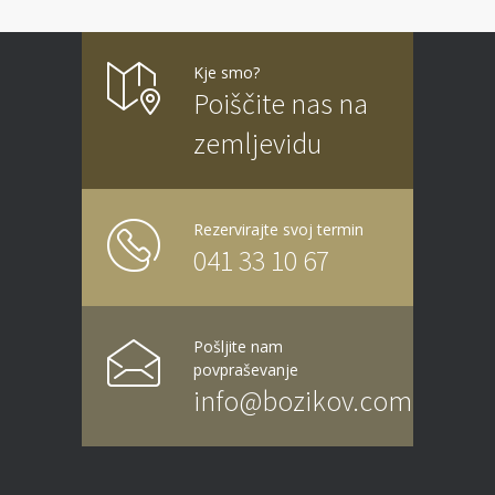
Kje smo?
Poiščite nas na
zemljevidu
Rezervirajte svoj termin
041 33 10 67
Pošljite nam
povpraševanje
info@bozikov.com