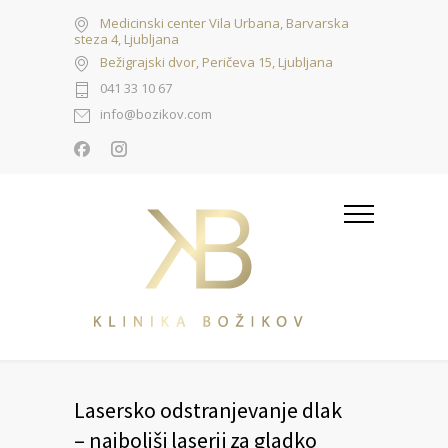
Medicinski center Vila Urbana, Barvarska
steza 4, Ljubljana
Bežigrajski dvor, Peričeva 15, Ljubljana
041 33 10 67
info@bozikov.com
Lasersko odstranjevanje dlak
– najboljši laserji za gladko