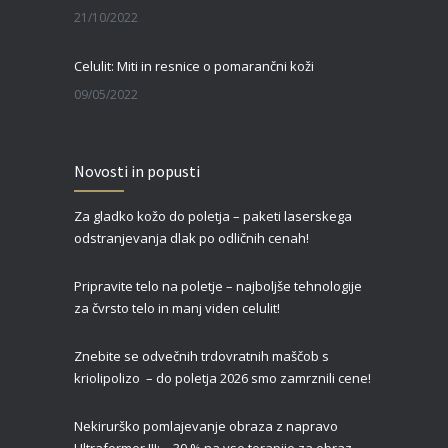
21/10/2022
Celulit: Miti in resnice o pomarančni koži
09/05/2022
Zgornja blefaroplastika – za svež, mladosten in spočit videz vaših oči
Novosti in popusti
27/02/2022
Za gladko kožo do poletja – paketi laserskega
Čas je za piling!
odstranjevanja dlak po odličnih cenah!
09/01/2022
Pripravite telo na poletje – najboljše tehnologije
za čvrsto telo in manj viden celulit!
Znebite se odvečnih trdovratnih maščob s
kriolipolizo – do poletja 2026 smo zamrznili cene!
Nekirurško pomlajevanje obraza z napravo
Ultraformer III: – 30 % na vse terapije za obraz