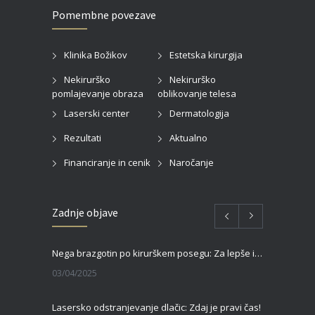
Pomembne povezave
Klinika Božikov
Estetska kirurgija
Nekirurško
Nekirurško
pomlajevanje obraza
oblikovanje telesa
Laserski center
Dermatologija
Rezultati
Aktualno
Financiranje in cenik
Naročanje
Zadnje objave
Nega brazgotin po kirurškem posegu: Za lepše in hitrejše celjenje
03/04/2025
Lasersko odstranjevanje dlačic: Zdaj je pravi čas!