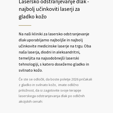
Lasersko odstranjevanje dlak -
najbolj učinkoviti laserji za
gladko kožo
Na naši kliniki za lasersko odstranjevanje
dlak uporabljamo najboljše in najbolj
učinkovite medicinske laserje na trgu. Oba
naša laserja, diodni in aleksandritni,
temeljita na najsodobnejši laserski
tehnologiji, s katero dosežemo gladko in
svilnato kožo.
Če ste se odločili, da boste poletje 2026 pričakali
z gladko in svilnato kožo, imate odlično
priložnost, da si zagotovite svoje terapije
laserskega odstranjevanja dlak po odličnih
akcijskih cenah: