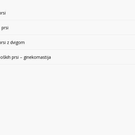
rsi
 prsi
rsi z dvigom
oških prsi – ginekomastija