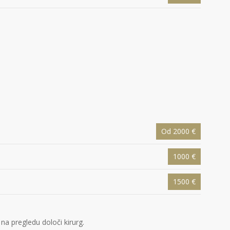
Od 2000 €
1000 €
1500 €
a pregledu določi kirurg.