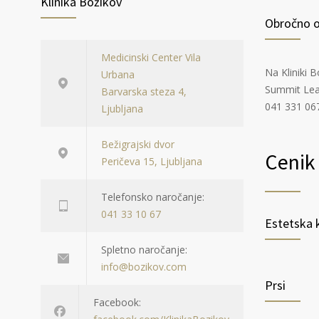
Klinika Božikov
Obročno o
Medicinski Center Vila
Na Kliniki 
Urbana
Summit Leas
Barvarska steza 4,
041 331 06
Ljubljana
Bežigrajski dvor
Cenik 
Peričeva 15, Ljubljana
Telefonsko naročanje:
041 33 10 67
Estetska k
Spletno naročanje:
info@bozikov.com
Prsi
Facebook: