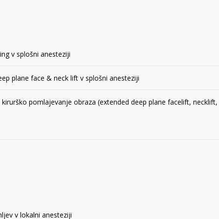
ting v splošni anesteziji
p plane face & neck lift v splošni anesteziji
kirurško pomlajevanje obraza (extended deep plane facelift, necklift, temp
ljev v lokalni anesteziji