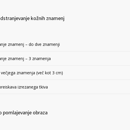
odstranjevanje kožnih znamenj
anje znamenj – do dve znamenji
anje znamenj – 3 znamenja
 večjega znamenja (več kot 3 cm)
preiskava izrezanega tkiva
o pomlajevanje obraza