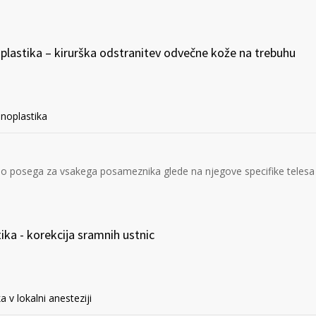
lastika – kirurška odstranitev odvečne kože na trebuhu
noplastika
 posega za vsakega posameznika glede na njegove specifike telesa n
ika - korekcija sramnih ustnic
a v lokalni anesteziji