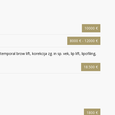
10000 €
8000 € - 12000 €
oral brow lift, korekcija zg. in sp. vek, lip lift, lipofiling,
18.500 €
1800 €