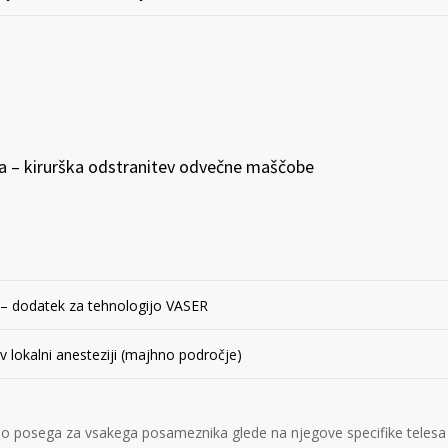
ja – kirurška odstranitev odvečne maščobe
 – dodatek za tehnologijo VASER
 v lokalni anesteziji (majhno področje)
 posega za vsakega posameznika glede na njegove specifike telesa n