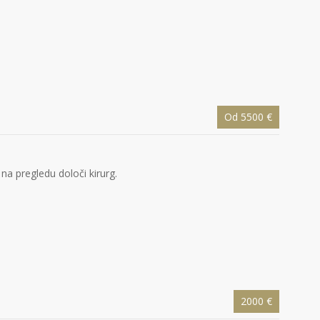
Od 5500 €
a pregledu določi kirurg.
2000 €