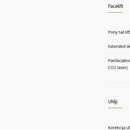
Facelift
Pony tail lif
Extended dee
Panfacialno 
CO2 laser)
Uhlji
Korekcija uh