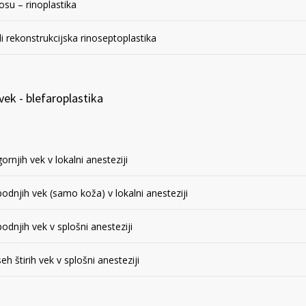
osu – rinoplastika
li rekonstrukcijska rinoseptoplastika
vek - blefaroplastika
ornjih vek v lokalni anesteziji
podnjih vek (samo koža) v lokalni anesteziji
odnjih vek v splošni anesteziji
eh štirih vek v splošni anesteziji