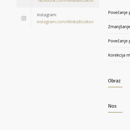
facebook.com/KlinikaBozikov
Povečanje p
Instagram:
instagram.com/KlinikaBozikov
Zmanjšanje
Povečanje p
Korekcija m
Obraz
Nos