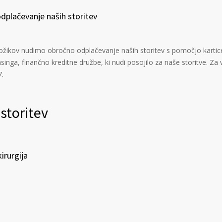
dplačevanje naših storitev
Božikov nudimo obročno odplačevanje naših storitev s pomočjo kartic
inga, finančno kreditne družbe, ki nudi posojilo za naše storitve. Za
7.
storitev
irurgija