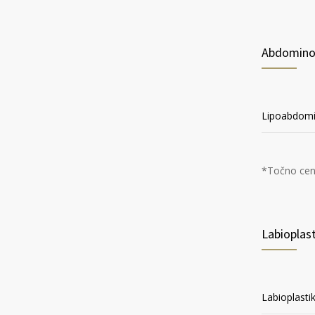
Abdominop
Lipoabdomi
*Točno ceno
Labioplast
Labioplastik