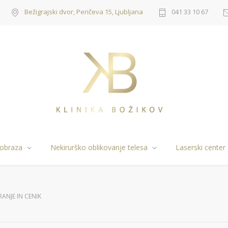
Bežigrajski dvor, Peričeva 15, Ljubljana
041 33 10 67
 obraza
Nekirurško oblikovanje telesa
Laserski center
RANJE IN CENIK