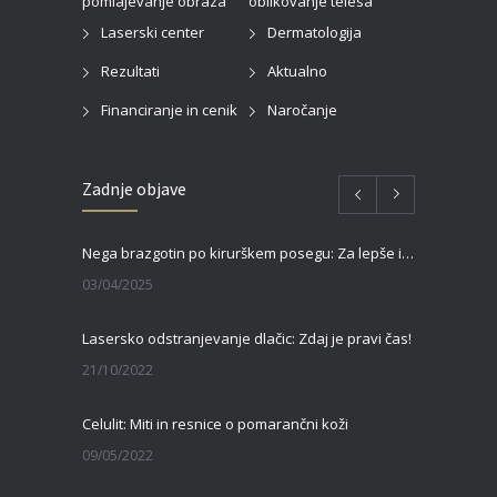
Laserski center
Dermatologija
Rezultati
Aktualno
Financiranje in cenik
Naročanje
Zadnje objave
Nega brazgotin po kirurškem posegu: Za lepše in hitrejše celjenje
03/04/2025
Lasersko odstranjevanje dlačic: Zdaj je pravi čas!
21/10/2022
Celulit: Miti in resnice o pomarančni koži
09/05/2022