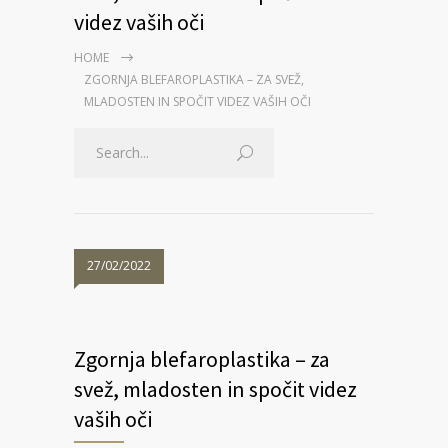
videz vaših oči
HOME
ZGORNJA BLEFAROPLASTIKA – ZA SVEŽ,
MLADOSTEN IN SPOČIT VIDEZ VAŠIH OČI
27/02/2022
Zgornja blefaroplastika – za
svež, mladosten in spočit videz
vaših oči