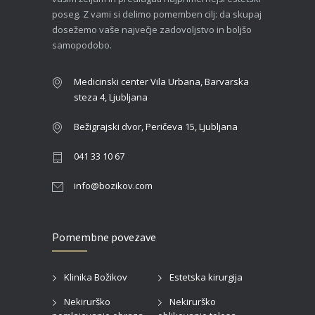
poseg. Z vami si delimo pomemben cilj: da skupaj
dosežemo vaše največje zadovoljstvo in boljšo
samopodobo.
Medicinski center Vila Urbana, Barvarska
steza 4, Ljubljana
Bežigrajski dvor, Peričeva 15, Ljubljana
041 33 10 67
info@bozikov.com
Pomembne povezave
Klinika Božikov
Estetska kirurgija
Nekirurško
Nekirurško
pomlajevanje obraza
oblikovanje telesa