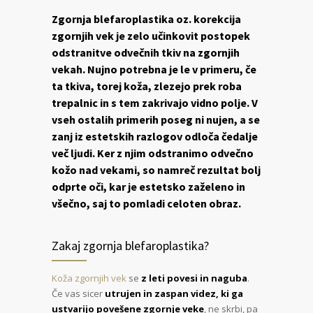
Zgornja blefaroplastika oz. korekcija
zgornjih vek je zelo učinkovit postopek
odstranitve odvečnih tkiv na zgornjih
vekah. Nujno potrebna je le v primeru, če
ta tkiva, torej koža, zlezejo prek roba
trepalnic in s tem zakrivajo vidno polje. V
vseh ostalih primerih poseg ni nujen, a se
zanj iz estetskih razlogov odloča čedalje
več ljudi. Ker z njim odstranimo odvečno
kožo nad vekami, so namreč rezultat bolj
odprte oči, kar je estetsko zaželeno in
všečno, saj to pomladi celoten obraz.
Zakaj zgornja blefaroplastika?
Koža zgornjih vek
se
z leti povesi in naguba
.
Če vas sicer
utrujen in zaspan videz, ki ga
ustvarijo povešene zgornje veke
, ne skrbi, pa