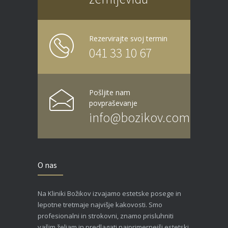
Rezervirajte svoj termin
041 33 10 67
Pošljite nam
povpraševanje
info@bozikov.com
O nas
Na Kliniki Božikov izvajamo estetske posege in
lepotne tretmaje najvišje kakovosti. Smo
profesionalni in strokovni, znamo prisluhniti
vašim željam in predlagati najprimernejši estetski