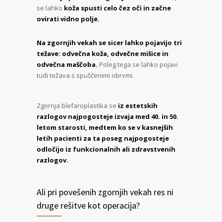
se lahko
koža spusti celo čez oči in začne
ovirati vidno polje.
Na zgornjih vekah se sicer lahko pojavijo tri
težave: odvečna koža, odvečne mišice in
odvečna maščoba.
Poleg tega se lahko pojavi
tudi težava s spuščenimi obrvmi.
Zgornja blefaroplastika se
iz estetskih
razlogov najpogosteje izvaja med 40. in 50.
letom starosti, medtem ko se v kasnejših
letih pacienti za ta poseg najpogosteje
odločijo iz funkcionalnih ali zdravstvenih
razlogov.
Ali pri povešenih zgornjih vekah res ni
druge rešitve kot operacija?