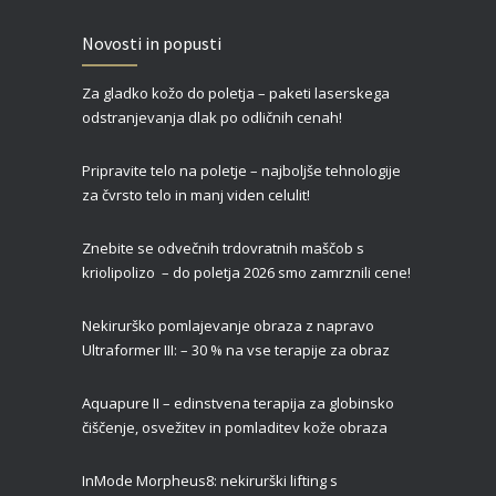
Zgornja blefaroplastika – za svež, mladosten in spočit videz vaših oči
Novosti in popusti
27/02/2022
Za gladko kožo do poletja – paketi laserskega
Čas je za piling!
odstranjevanja dlak po odličnih cenah!
09/01/2022
Pripravite telo na poletje – najboljše tehnologije
za čvrsto telo in manj viden celulit!
Znebite se odvečnih trdovratnih maščob s
kriolipolizo – do poletja 2026 smo zamrznili cene!
Nekirurško pomlajevanje obraza z napravo
Ultraformer III: – 30 % na vse terapije za obraz
Aquapure II –
edinstvena terapija za globinsko
čiščenje, osvežitev in pomladitev kože obraza
InMode Morpheus8: nekirurški lifting s