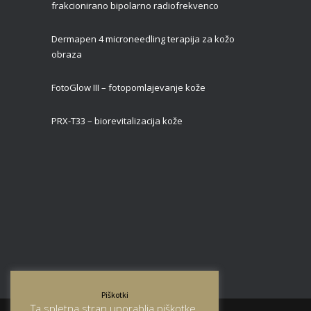
frakcionirano bipolarno radiofrekvenco
Dermapen 4 microneedling terapija za kožo
obraza
FotoGlow III – fotopomlajevanje kože
PRX-T33 – biorevitalizacija kože
Piškotki
Ta spletna stran uporablja piškotke.