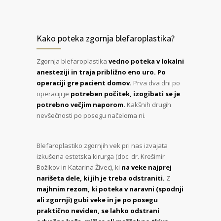
Kako poteka zgornja blefaroplastika?
Zgornja blefaroplastika
vedno poteka v lokalni
anesteziji in traja približno eno uro. Po
operaciji gre pacient domov.
Prva dva dni po
operaciji je
potreben počitek, izogibati se je
potrebno večjim naporom.
Kakšnih drugih
nevšečnosti po posegu načeloma ni.
Blefaroplastiko zgornjih vek pri nas izvajata
izkušena estetska kirurga (doc. dr. Krešimir
Božikov in Katarina Živec), ki
na veke najprej
narišeta dele, ki jih je treba odstraniti.
Z
majhnim rezom, ki poteka v naravni (spodnji
ali zgornji) gubi veke in je po posegu
praktično neviden, se lahko odstrani
odvečna koža, mišice ali maščobno tkivo.