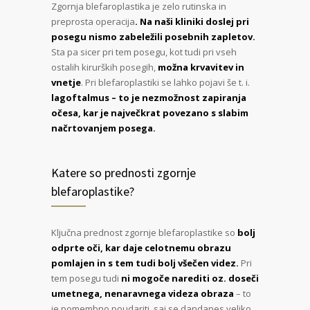
Zgornja blefaroplastika je zelo rutinska in
preprosta operacija
. Na naši kliniki doslej pri
posegu nismo zabeležili posebnih zapletov.
Sta pa sicer pri tem posegu, kot tudi pri vseh
ostalih kirurških posegih,
možna krvavitev in
vnetje
. Pri blefaroplastiki se lahko pojavi še t. i.
lagoftalmus – to je nezmožnost zapiranja
očesa, kar je največkrat povezano s slabim
načrtovanjem posega.
Katere so prednosti zgornje
blefaroplastike?
Ključna prednost zgornje blefaroplastike so
bolj
odprte oči, kar daje celotnemu obrazu
pomlajen in s tem tudi bolj všečen videz.
Pri
tem posegu tudi
ni mogoče narediti oz. doseči
umetnega, nenaravnega videza obraza
– to
je pomembno poudariti, saj se dandanes veliko