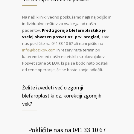
Na naši kliniki vedno poskušamo najti najboljšo in
individualno rešitev za vsakega od naših
pacientov.
Pred zgornjo blefaroplastiko je
vselej obvezen posvet oz. prvi pregled,
zato
nas pokličite na 041 33 10 67 ali nam pišite na
info@bozikov.com
in rezervirajte termin pri
katerem izmed naših estetskih strokovnjakov.
Posvet stane 50 EUR, ki pa se bodo nato odšteli
od cene operacije, če se boste zanjo odločili.
Želite izvedeti več o zgornji
blefaroplastiki oz. korekciji zgornjih
vek?
Pokličite nas na 041 33 10 67