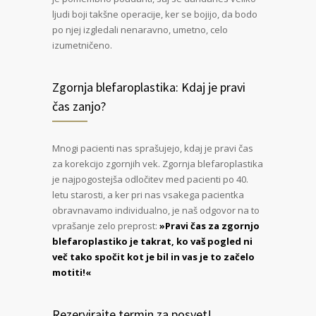
ljudi boji takšne operacije, ker se bojijo, da bodo
po njej izgledali nenaravno, umetno, celo
izumetničeno.
Zgornja blefaroplastika: Kdaj je pravi
čas zanjo?
Mnogi pacienti nas sprašujejo, kdaj je pravi čas
za korekcijo zgornjih vek. Zgornja blefaroplastika
je najpogostejša odločitev med pacienti po 40.
letu starosti, a ker pri nas vsakega pacientka
obravnavamo individualno, je naš odgovor na to
vprašanje zelo preprost:
»Pravi čas za zgornjo
blefaroplastiko je takrat, ko vaš pogled ni
več tako spočit kot je bil in vas je to začelo
motiti!«
Rezervirajte termin za posvet!