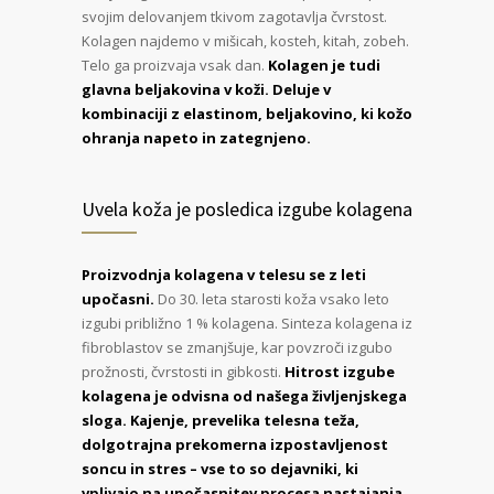
svojim delovanjem tkivom zagotavlja čvrstost.
Kolagen najdemo v mišicah, kosteh, kitah, zobeh.
Telo ga proizvaja vsak dan.
Kolagen je tudi
glavna beljakovina v koži. Deluje v
kombinaciji z elastinom, beljakovino, ki kožo
ohranja napeto in zategnjeno.
Uvela koža je posledica izgube kolagena
Proizvodnja kolagena v telesu se z leti
upočasni.
Do 30. leta starosti koža vsako leto
izgubi približno 1 % kolagena. Sinteza kolagena iz
fibroblastov se zmanjšuje, kar povzroči izgubo
prožnosti, čvrstosti in gibkosti.
Hitrost izgube
kolagena je odvisna od našega življenjskega
sloga. Kajenje, prevelika telesna teža,
dolgotrajna prekomerna izpostavljenost
soncu in stres – vse to so dejavniki, ki
vplivajo na upočasnitev procesa nastajanja