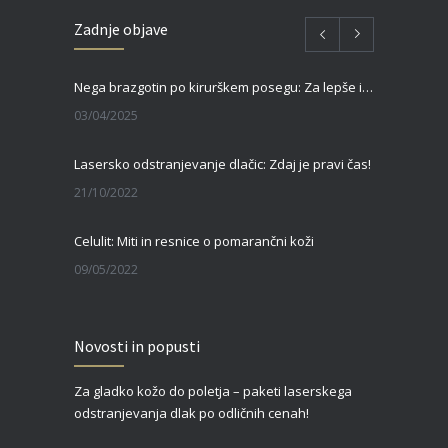
Zadnje objave
Nega brazgotin po kirurškem posegu: Za lepše in hitrejše celjenje
03/04/2025
Lasersko odstranjevanje dlačic: Zdaj je pravi čas!
21/10/2022
Celulit: Miti in resnice o pomarančni koži
09/05/2022
Zgornja blefaroplastika – za svež, mladosten in spočit videz vaših oči
Novosti in popusti
27/02/2022
Za gladko kožo do poletja – paketi laserskega
Čas je za piling!
odstranjevanja dlak po odličnih cenah!
09/01/2022