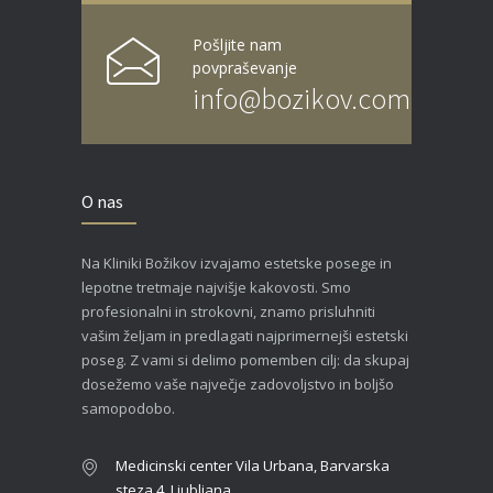
Pošljite nam
povpraševanje
info@bozikov.com
O nas
Na Kliniki Božikov izvajamo estetske posege in
lepotne tretmaje najvišje kakovosti. Smo
profesionalni in strokovni, znamo prisluhniti
vašim željam in predlagati najprimernejši estetski
poseg. Z vami si delimo pomemben cilj: da skupaj
dosežemo vaše največje zadovoljstvo in boljšo
samopodobo.
Medicinski center Vila Urbana, Barvarska
steza 4, Ljubljana