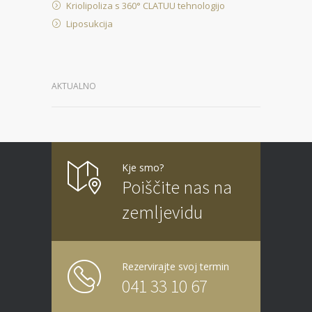
Kriolipoliza s 360° CLATUU tehnologijo
Liposukcija
AKTUALNO
Kje smo?
Poiščite nas na
zemljevidu
Rezervirajte svoj termin
041 33 10 67