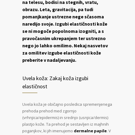
na telesu, bodisi na stegnih, vratu,
obrazu. Leta, gravitacija, pa tudi
pomanjkanje ustrezne nege sčasoma
naredijo svoje. Izgubi elastičnosti kože
se ni mogoče popolnoma izogniti, a s
pravočasnim ukrepanjem ter ustrezno
nego jo lahko omilimo. Nekaj nasvetov
za omilitev izgube elastičnosti kože
preberite v nadaljevanju.
Uvela koža: Zakaj koža izgubi
elastičnost
Uvela koža je običajno posledica spremenjenega
prehoda prehod med zgornjo
(vrhnjica/epidermis) in srednjo (usnjica/dermis)
plastjo kože. Ta prehod je sestavljen iz majhnih
poganjkov, ki jih imenujemo
dermalne papile
. V