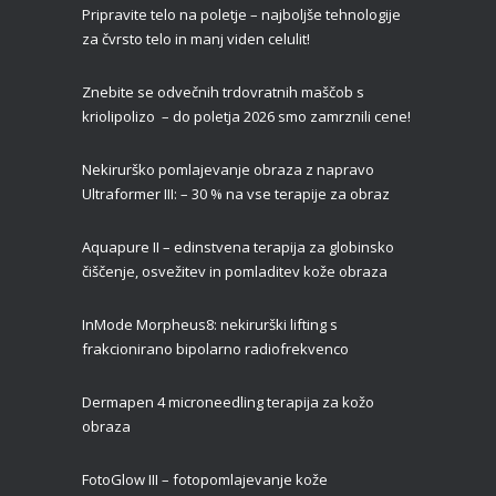
Pripravite telo na poletje – najboljše tehnologije
za čvrsto telo in manj viden celulit!
Znebite se odvečnih trdovratnih maščob s
kriolipolizo – do poletja 2026 smo zamrznili cene!
Nekirurško pomlajevanje obraza z napravo
Ultraformer III: – 30 % na vse terapije za obraz
Aquapure II –
edinstvena terapija za globinsko
čiščenje, osvežitev in pomladitev kože obraza
InMode Morpheus8: nekirurški lifting s
frakcionirano bipolarno radiofrekvenco
Dermapen 4 microneedling terapija za kožo
obraza
FotoGlow III – fotopomlajevanje kože