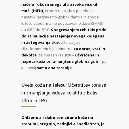
načelu fokusiranega ultrazvoka visokih
moči (HIFU),
in sicer tako, da s posebnimi
nastavki segrevamo globok dermis in spodaj
ležeče subdermalno povezovalno tkivo (SMAS)
na 60°C do 70°C.
S segrevanjem teh tkiv pride
do stimulacije nastajanja novega kolagena
in zategovanja tkiv.
Ulterapija z
Ultraformerjem III je primerna
za obraz, vrat in
dekolte
, za opazen rezultat –
učvrščena in
napeta koža ter zmanjšana globina gub
– pa
je dovolj
samo ena terapija.
Uvela koža na telesu: Učvrstitev tonusa
in zmanjšanje videza celulita z Exilis
Ultra in LPG
Ohlapno ali slabo tonizirano kožo na
trebuhu, stegnih, zadnjici ali nadlahteh, je
mogoče ponovno tonizirati z aparatom