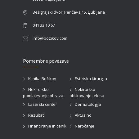
Bežigrajski dvor, Peričeva 15, Ljubljana
041 33 10 67
info@bozikov.com
Pomembne povezave
Klinika Božikov
Estetska kirurgija
Nekirurško
Nekirurško
pomlajevanje obraza
oblikovanje telesa
Laserski center
Dermatologija
Rezultati
Aktualno
Financiranje in cenik
Naročanje