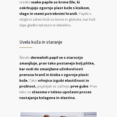
sredini
vsake papile so krvne žile, ki
oskrbujejo zgornjo plast kože s kisikom,
vlago in vsemi potrebnimi hranili.
Papile v
mlajši in zdravi koži so tesne in globoke, kar koži
daje gladko teksturo in debelino.
Uvela koža in staranje
Število
dermalnih papil se s starostjo
zmanjšuje, prav tako postanejo bolj plitke,
kar vodi do zmanjšane učinkovitosti
prenosa hranil in kisika v zgornje plasti
kože.
Tako
vrhnjica izgubi elastičnost in
prožnost,
pojavljati se začnejo
prve gube
. Prav
tako se
sčasoma v telesu upočasni proces
nastajanja kolagena in elastina.