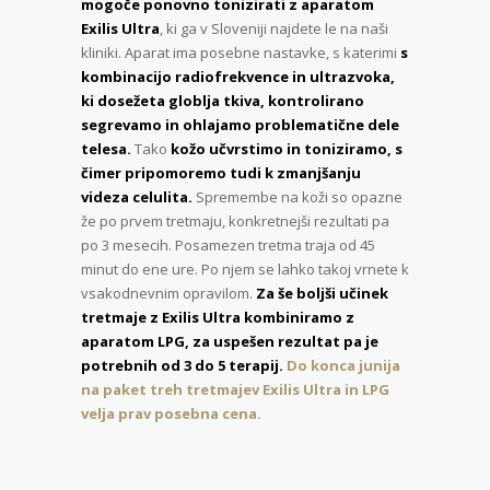
Exilis Ultra
, ki ga v Sloveniji najdete le na naši
kliniki. Aparat ima posebne nastavke, s katerimi
s
kombinacijo radiofrekvence in ultrazvoka,
ki dosežeta globlja tkiva, kontrolirano
segrevamo in ohlajamo problematične dele
telesa.
Tako
kožo učvrstimo in toniziramo, s
čimer pripomoremo tudi k zmanjšanju
videza celulita.
Spremembe na koži so opazne
že po prvem tretmaju, konkretnejši rezultati pa
po 3 mesecih. Posamezen tretma traja od 45
minut do ene ure. Po njem se lahko takoj vrnete k
vsakodnevnim opravilom.
Za še boljši učinek
tretmaje z Exilis Ultra kombiniramo z
aparatom LPG, za uspešen rezultat pa je
potrebnih od 3 do 5 terapij.
Do konca junija
na paket treh tretmajev Exilis Ultra in LPG
velja prav posebna cena.