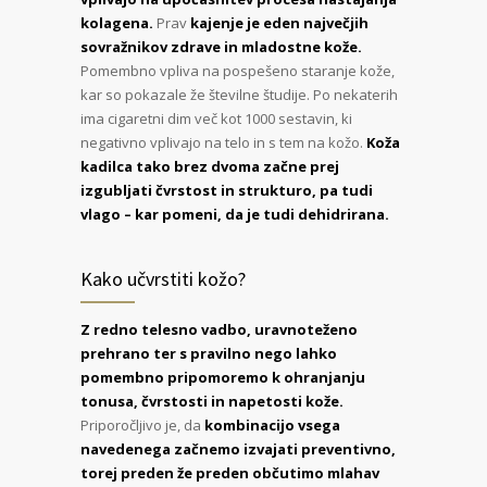
kolagena.
Prav
kajenje je eden največjih
sovražnikov zdrave in mladostne kože.
Pomembno vpliva na pospešeno staranje kože,
kar so pokazale že številne študije. Po nekaterih
ima cigaretni dim več kot 1000 sestavin, ki
negativno vplivajo na telo in s tem na kožo.
Koža
kadilca tako brez dvoma začne prej
izgubljati čvrstost in strukturo, pa tudi
vlago – kar pomeni, da je tudi dehidrirana.
Kako učvrstiti kožo?
Z redno telesno vadbo, uravnoteženo
prehrano ter s pravilno nego lahko
pomembno pripomoremo k ohranjanju
tonusa, čvrstosti in napetosti kože.
Priporočljivo je, da
kombinacijo vsega
navedenega začnemo izvajati preventivno,
torej preden že preden občutimo mlahav