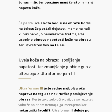
tonus mišic ter opazimo manj čvrsto in manj
napeto kožo.
Če pa sta
uvela koža bodisi na obrazu bodisi
na telesu že postali dejstvo, imamo na naši
kliniki na voljo neinvazivne tretmaje za
uspešno obnovo napetosti kože na obrazu
ter učvrstitev tkiv na telesu.
Uvela koža na obrazu: Izboljšanje
napetosti ter zmanjšanje globine gub z
ulterapijo z Ultraformerjem III
Ultraformer III
je še vedno najbolj vroča
naprava na trgu za nekirurško pomlajevanje
obraza.
Ker je tako zelo učinkovit, da so rezultati
vidni že po enem tretmaju, ga imenujemo kar
nekururški facelift.
Ultraformer III
deluje po