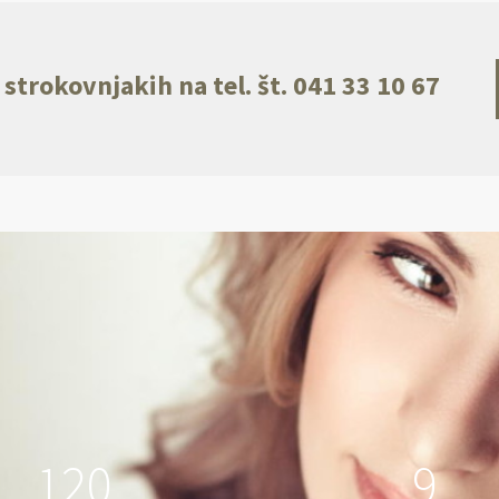
 strokovnjakih na tel. št. 041 33 10 67
1
2
0
9