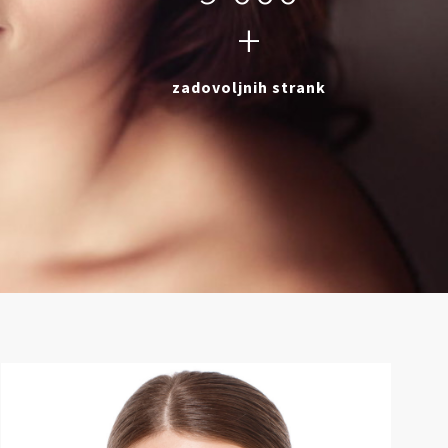
+
zadovoljnih strank
Z laserji v boj proti staranju!
Laserji so IN! V boju proti staranju namreč