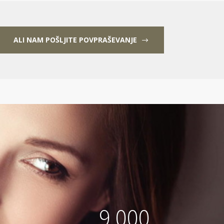
ALI NAM POŠLJITE POVPRAŠEVANJE
9
0
0
0