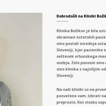
Dobrodošli na Kliniki Boži
Klinika Božikov je bila ust
obravnavi estetskih pacie
smo postali osrednja ust
Sloveniji, kjer pacientke i
seštevek vrhunskega med
osebja. Zelo ponosni smo 
smo klinika z najvišjim o
Sloveniji.
Na naši kliniki so na prv
posvečeno vam. Izbrati na
preprosto. Kot visoko usp