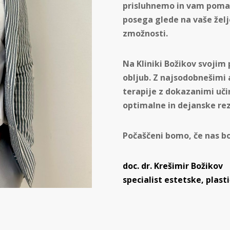
prisluhnemo in vam poma
posega glede na vaše želj
zmožnosti.
Na Kliniki Božikov svoji
obljub. Z najsodobnešimi
terapije z dokazanimi uči
optimalne in dejanske rez
Počaščeni bomo, če nas bos
doc. dr. Krešimir Božikov
specialist estetske, plast