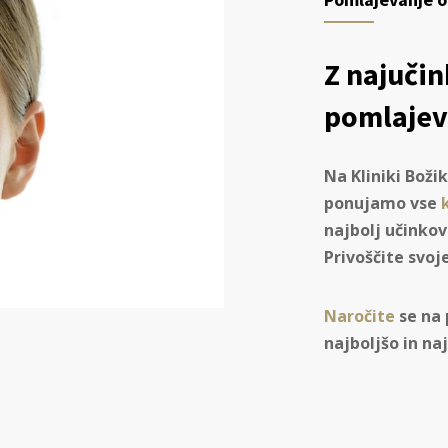
Z najuči
pomlajev
Na Kliniki Boži
ponujamo vse
najbolj učinko
Privoščite svoj
Naročite
se na 
najboljšo in na