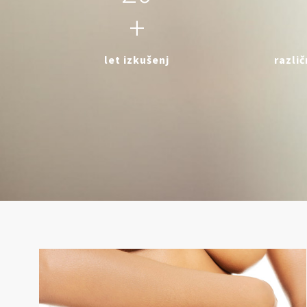
+
let izkušenj
razli
Poudarite vašo lepoto!
Odločitev za lepotni kirurški poseg je intimna