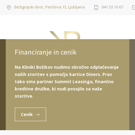
Bežigrajski dvor, Peričeva 15, Ljubljana
041 33 10 67
Financiranje in cenik
Na Kliniki Božikov nudimo obročno odplačevanje
naših storitev s pomočjo kartice Diners. Prav
tako smo partner Summit Leasinga, finančno
 obraza
Nekirurško oblikovanje telesa
Laserski center
kreditne družbe, ki nudi posojilo za naše
storitve.
u: Za lepše in hitrejše celjenje
Cenik