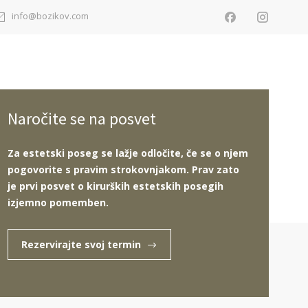
info@bozikov.com
Naročite se na posvet
Za estetski poseg se lažje odločite, če se o njem
pogovorite s pravim strokovnjakom. Prav zato
je prvi posvet o kirurških estetskih posegih
Dermatologija
Rezultati
O nas
izjemno pomemben.
Rezervirajte svoj termin