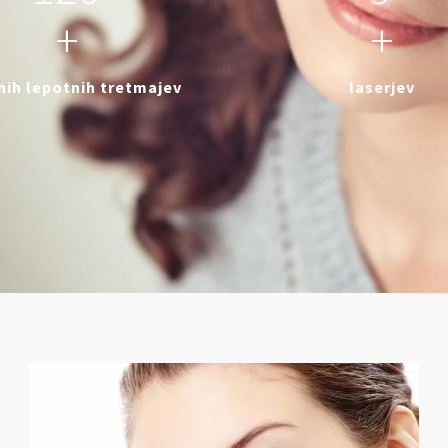
+
+
čnih lepotnih tretmajev
laserjev
Privoščite svoji koži najboljše!
V našem najsodobnejšem centru za