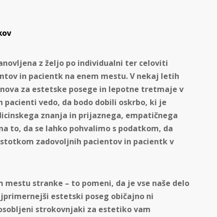
kov
anovljena z željo po individualni ter celoviti
ntov in pacientk na enem mestu. V nekaj letih
anova za estetske posege in lepotne tretmaje v
n pacienti vedo, da bodo dobili oskrbo, ki je
icinskega znanja in prijaznega, empatičnega
na to, da se lahko pohvalimo s podatkom, da
dstotkom zadovoljnih pacientov in pacientk v
em mestu stranke – to pomeni, da je vse naše delo
jprimernejši estetski poseg običajno ni
osobljeni strokovnjaki za estetiko vam