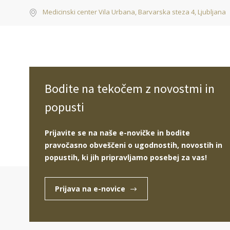
Medicinski center Vila Urbana, Barvarska steza 4, Ljubljana
Bodite na tekočem z novostmi in
popusti
Prijavite se na naše e-novičke in bodite
pravočasno obveščeni o ugodnostih, novostih in
Estetska kirurgija
Nekirurško pomlajevanje
popustih, ki jih pripravljamo posebej za vas!
Prijava na e-novice
Nega brazgotin po kirurškem poseg