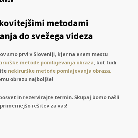
nkovitejšimi metodami
anja do svežega videza
kov smo prvi v Sloveniji, kjer na enem mestu
kirurške metode pomlajevanja obraza
, kot tudi
vite
nekirurške metode pomlajevanja obraza.
emu obrazu najboljše!
posvet in rezervirajte termin. Skupaj bomo našli
jprimernejšo rešitev za vas!