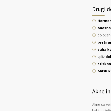
Drugi d
Hormon
onesna
določe
pretira
suha k
vpliv
do
stiskan
obisk k
Akne in
Akne so veli
kot tudi in