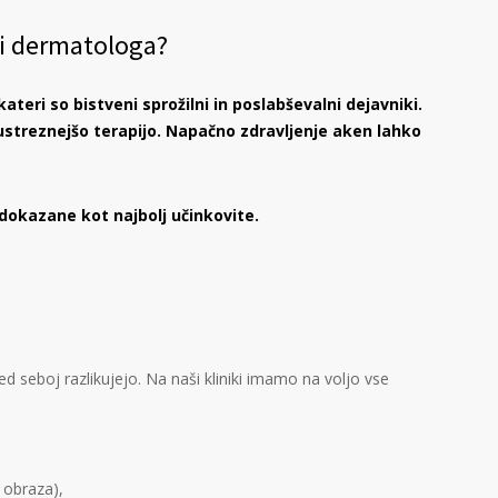
ti dermatologa?
teri so bistveni sprožilni in poslabševalni dejavniki.
streznejšo terapijo. Napačno zdravljenje aken lahko
 dokazane kot najbolj učinkovite.
d seboj razlikujejo. Na naši kliniki imamo na voljo vse
 obraza),