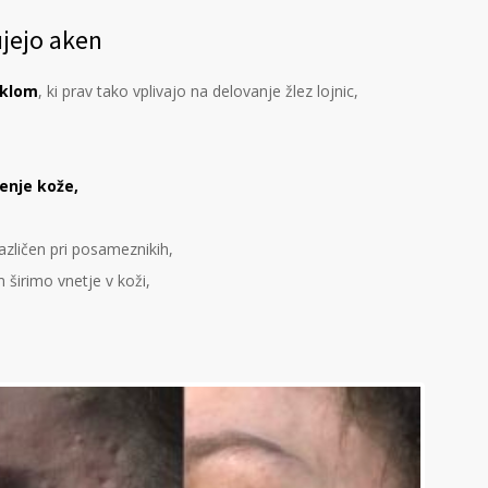
ujejo aken
iklom
, ki prav tako vplivajo na delovanje žlez lojnic,
čenje kože,
različen pri posameznikih,
širimo vnetje v koži,