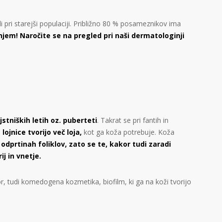
 pri starejši populaciji. Približno 80 % posameznikov ima
enjem! Naročite se na pregled pri naši dermatologinji
jstniških letih oz. puberteti
. Takrat se pri fantih in
ojnice tvorijo več loja,
kot ga koža potrebuje. Koža
odprtinah foliklov, zato se te, kakor tudi zaradi
ij in vnetje.
, tudi komedogena kozmetika, biofilm, ki ga na koži tvorijo