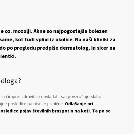
kne oz. mozolji. Akne so najpogostejša bolezen
me, kot tudi vplivi iz okolice. Na naši kliniki za
o po pregledu predpiše dermatolog, in sicer na
ientki.
nadloga?
n čimprej zdraviti in obvladati, saj povzročajo slabo
ne posledice pa niso le psihične.
Odlašanje pri
osledico pojav številnih brazgotin na koži. Te pa so