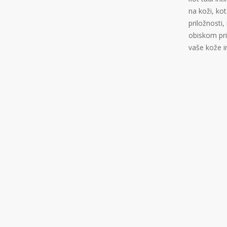
na koži, ko
priložnosti
obiskom pri
vaše kože i