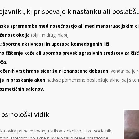
ejavniki, ki prispevajo k nastanku ali poslabš
ske spremembe med nosečnostjo ali med menstruacijskim c
ženost okolja
(oljni in drugi hlapi),
ne
športne aktivnosti in uporaba komedogenih ličil
,
no čiščenje kože ali uporaba preveč agresivnih sredstev za čiš
oža
,
ločenih vrst hrane sicer še ni znansteno dokazan
, vendar pa je 
je in praskanje aken
nadvse pomembno poslabšuje akne, saj s tem 
ozmetičnih salonov.
 psihološki vidik
ka ovira pri navezovanju stikov z okolico, tako socialnih,
timnih. Dolgoročno akne puščajo tako prave brazgotine