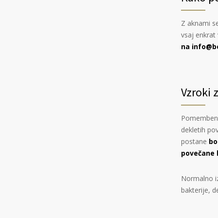
Z aknami se
vsaj enkrat 
na
info@b
Vzroki 
Pomemben v
dekletih p
postane
bo
povečane ko
Normalno iz
bakterije, de