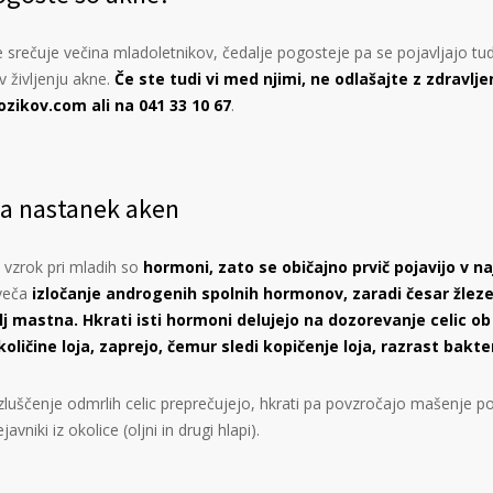
 srečuje večina mladoletnikov, čedalje pogosteje pa se pojavljajo tudi
v življenju akne.
Če ste tudi vi med njimi, ne odlašajte z zdravlj
ozikov.com
ali na 041 33 10 67
.
za nastanek aken
zrok pri mladih so
hormoni, zato se običajno prvič pojavijo v na
oveča
izločanje androgenih spolnih hormonov, zaradi česar žleze l
lj mastna. Hkrati isti hormoni delujejo na dozorevanje celic ob 
ličine loja, zaprejo, čemur sledi kopičenje loja, razrast bakter
luščenje odmrlih celic preprečujejo, hkrati pa povzročajo mašenje por
javniki iz okolice (oljni in drugi hlapi).