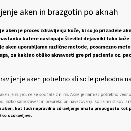
jenje aken in brazgotin po aknah
je aken je proces zdravljenja kože, ki so jo prizadele a
 nastanku katere nastopajo številni dejavniki tako kože sa
nje aken uporabljamo različne metode, posamezno metod
ega, za kakšno obliko aknavosti gre pri pacientu oz. pac
zdravljenje aken potrebno ali so le prehodna 
 aken je nujno, če se soočate z njimi. Akne je namreč potrebno vedno i
 nizko samozavest in prepreko pri navezovanju socialnih stikov. Traj
u aken, kot tudi nepravilno zdravljenje imata prepogosto kot p
žko ozdravljive.