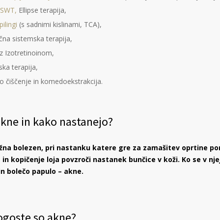
 SWT,
Ellipse terapija,
ilingi
(s sadnimi kislinami, TCA),
ična sistemska terapija,
 z Izotretinoinom,
ka terapija,
o čiščenje in komedoekstrakcija.
akne in kako nastanejo?
žna bolezen, pri nastanku katere gre za zamašitev oprtine pore, 
 in kopičenje loja povzroči nastanek bunčice v koži. Ko se v nje
in bolečo papulo – akne.
ogoste so akne?