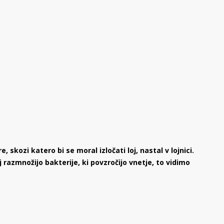
skozi katero bi se moral izločati loj, nastal v lojnici.
j razmnožijo bakterije, ki povzročijo vnetje, to vidimo