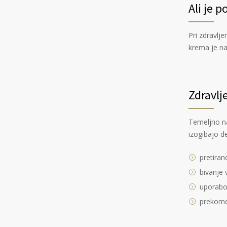
Ali je 
Pri zdravlj
krema je na
Zdravlj
Temeljno na
izogibajo d
pretiran
bivanje 
uporabo
prekome