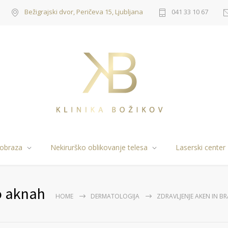
Bežigrajski dvor, Peričeva 15, Ljubljana
041 33 10 67
 obraza
Nekirurško oblikovanje telesa
Laserski center
po aknah
HOME
DERMATOLOGIJA
ZDRAVLJENJE AKEN IN 