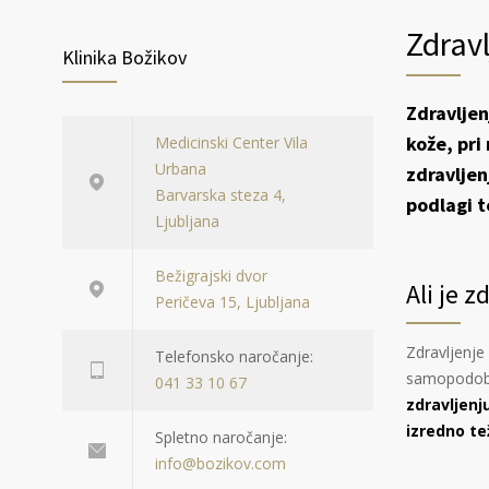
Zdravl
Klinika Božikov
Zdravljen
kože, pri
Medicinski Center Vila
Urbana
zdravlje
Barvarska steza 4,
podlagi t
Ljubljana
Bežigrajski dvor
Ali je 
Peričeva 15, Ljubljana
Zdravljenje
Telefonsko naročanje:
samopodobo,
041 33 10 67
zdravljenj
izredno te
Spletno naročanje:
info@bozikov.com