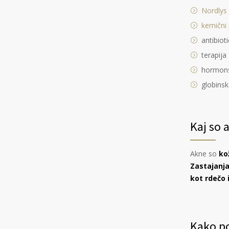
Nordlys
kemični p
antibiot
terapija
hormons
globinsk
Kaj so 
Akne so
ko
Zastajanja
kot rdečo 
Kako p