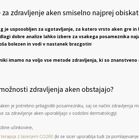
e za zdravljenje aken smiselno najprej obiska
 je usposobljen za ugotavljanje, za katero vrsto aken gre in ka
dlagi dobre analize lahko izbere za vsakega posameznika naju
bša bolezen in vodi v nastanek brazgotin
!
iniki imamo na voljo vse metode zdravljenja, ki so znanstveno
možnosti zdravljenja aken obstajajo?
 aken je potrebno prilagoditi posamezniku, saj se načini zdravljenja me
se za zdravljenje aken uporabljajo v sodobni dermatologiji:
obne učinkovine,
 terapija z laserjem CO2RE
(ki se sicer uporablja tudi za pomlajevanje