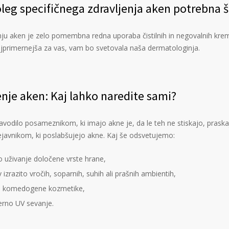
poleg specifičnega zdravljenja aken potrebna
enju aken je zelo pomembna redna uporaba čistilnih in negovalnih kre
jprimernejša za vas, vam bo svetovala naša dermatologinja.
enje aken: Kaj lahko naredite sami?
vodilo posameznikom, ki imajo akne je, da le teh ne stiskajo, praskajo 
ejavnikom, ki poslabšujejo akne. Kaj še odsvetujemo:
o uživanje določene vrste hrane,
v izrazito vročih, soparnih, suhih ali prašnih ambientih,
 komedogene kozmetike,
rno UV sevanje.